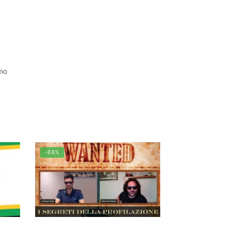
mo
-88%