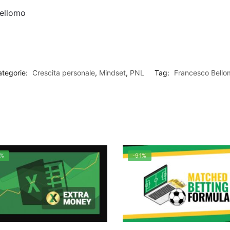
Bellomo
ategorie:
Crescita personale
,
Mindset
,
PNL
Tag:
Francesco Bello
0%
-91%