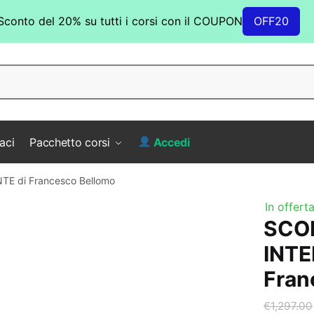
Sconto del 20% su tutti i corsi con il COUPON
OFF20
aci
Pacchetto corsi
Accedi
E di Francesco Bellomo
In offerta
SCO
INTE
Fran
€
1,297.00