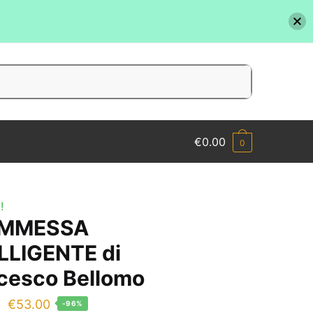
€
0.00
0
!
MMESSA
LLIGENTE di
cesco Bellomo
Il
Il
€
53.00
-96%