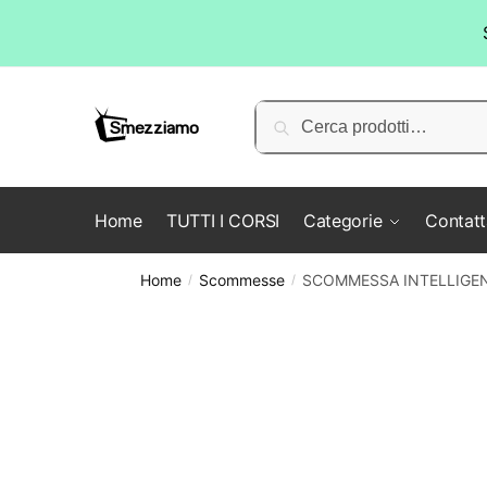
Skip
Skip
to
to
Cerca:
Cerca
navigation
content
Home
TUTTI I CORSI
Categorie
Contatt
Home
Scommesse
SCOMMESSA INTELLIGENT
/
/