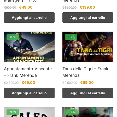
Il
Il
Il
Il
€
49.00
€
139.00
€
600.00
€
1,600.00
prezzo
prezzo
prezzo
prezzo
Aggiungi al carrello
Aggiungi al carrello
originale
attuale
originale
attuale
era:
è:
era:
è:
€600.00.
€49.00.
€1,600.00.
€139.00.
-97%
-97%
Appuntamento Vincente
Tana delle Tigri – Frank
– Frank Merenda
Merenda
Il
Il
Il
Il
€
69.00
€
69.00
€
2,500.00
€
2,500.00
prezzo
prezzo
prezzo
prezzo
Aggiungi al carrello
Aggiungi al carrello
originale
attuale
originale
attuale
era:
è:
era:
è:
€2,500.00.
€69.00.
€2,500.00.
€69.00.
-93%
-94%