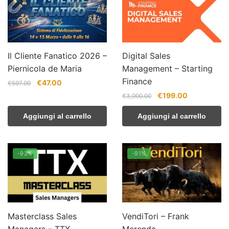
Il Cliente Fanatico 2026 –
Digital Sales
Piernicola de Maria
Management – Starting
Finance
Il
Il
€
47.00
€
597.00
prezzo
prezzo
Il
Il
€
199.00
€
3,000.00
originale
attuale
prezzo
prezzo
era:
è:
Aggiungi al carrello
Aggiungi al carrello
originale
attuale
€597.00.
€47.00.
era:
è:
€3,000.00.
€199.00.
-92%
-91%
Masterclass Sales
VendiTori – Frank
Managers – TTX
Merenda