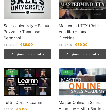
Sales University – Samuel
Mastemind TTX (Rete
Pozzoli e Tommaso
Vendita) – Luca
Sermanni
Cicchinelli
Il
Il
Il
Il
€
89.00
€
69.00
€
1,249.00
€
1,247.00
prezzo
prezzo
prezzo
prezzo
Aggiungi al carrello
Aggiungi al carrello
originale
attuale
originale
attuale
era:
è:
era:
è:
€1,249.00.
€89.00.
€1,247.00.
€69.00.
-95%
-92%
Tutti i Corsi – Learnn
Master Online in Sales
Academy – Alfio Bardolla
Il
Il
€
5.00
€
99.00