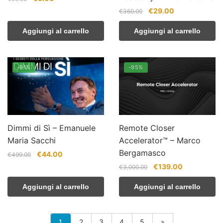
prezzo
prezzo
Il
Il
€
29.00
€
360.00
originale
attuale
prezzo
prezzo
era:
è:
Aggiungi al carrello
Aggiungi al carrello
originale
attuale
€99.00.
€5.00.
era:
è:
€360.00.
€29.00.
-91%
-95%
Dimmi di Sì – Emanuele
Remote Closer
Maria Sacchi
Accelerator™ – Marco
Bergamasco
Il
Il
€
44.00
€
499.00
prezzo
prezzo
Il
Il
€
139.00
€
3,000.00
originale
attuale
prezzo
prezzo
era:
è:
Aggiungi al carrello
Aggiungi al carrello
originale
attuale
€499.00.
€44.00.
era:
è:
€3,000.00.
€139.00.
1
2
3
4
5
»