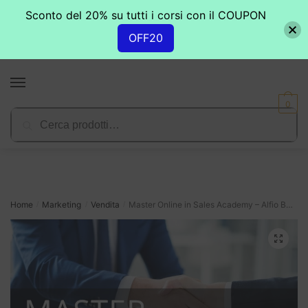
Sconto del 20% su tutti i corsi con il COUPON
OFF20
Skip
Skip
to
to
MENU
navigation
content
0
Cerca:
Cerca
Home
Marketing
Vendita
Master Online in Sales Academy – Alfio Bardolla
/
/
/