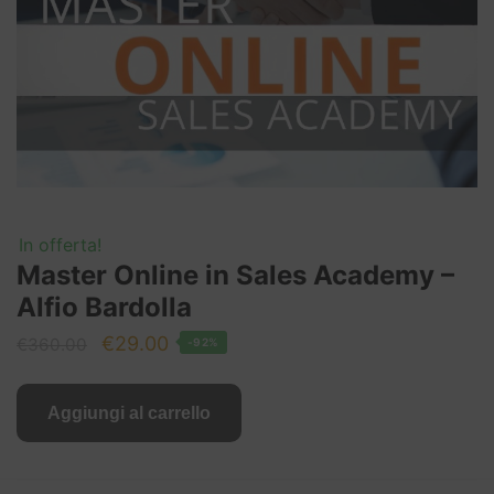
In offerta!
Master Online in Sales Academy –
Alfio Bardolla
Il
Il
€
29.00
€
360.00
-92%
prezzo
prezzo
originale
attuale
Aggiungi al carrello
era:
è:
€360.00.
€29.00.