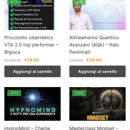
-97%
-91%
Procotollo cibernetico
Allineamento Quantico
VTA 2.0 top performer –
Avanzato (AQA) – Italo
Bigluca
Pentimalli
Il
Il
Il
Il
€
79.00
€
29.00
€
2,549.00
€
309.00
prezzo
prezzo
prezzo
prezzo
Aggiungi al carrello
Aggiungi al carrello
originale
attuale
originale
attuale
era:
è:
era:
è:
€2,549.00.
€79.00.
€309.00.
€29.00.
-89%
-93%
HypnoMind – Charlie
Masterclass Mindset –