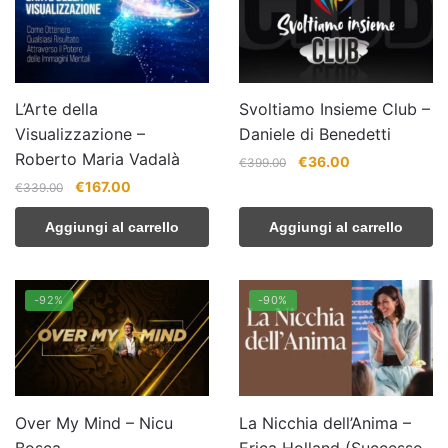
L’Arte della
Svoltiamo Insieme Club –
Visualizzazione –
Daniele di Benedetti
Roberto Maria Vadalà
Il
Il
€
36.00
€
399.00
prezzo
prezzo
Il
Il
€
167.00
€
339.00
originale
attuale
prezzo
prezzo
era:
è:
Aggiungi al carrello
Aggiungi al carrello
originale
attuale
€399.00.
€36.00.
era:
è:
€339.00.
€167.00.
-92%
-90%
Over My Mind – Nicu
La Nicchia dell’Anima –
Bosca
Erica Holland (Successo