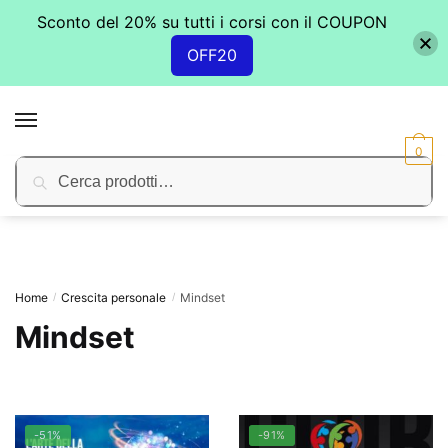
Sconto del 20% su tutti i corsi con il COUPON
OFF20
Skip
Skip
to
to
MENU
navigation
content
0
Cerca:
Cerca
Home
Crescita personale
Mindset
/
/
Mindset
-51%
-91%