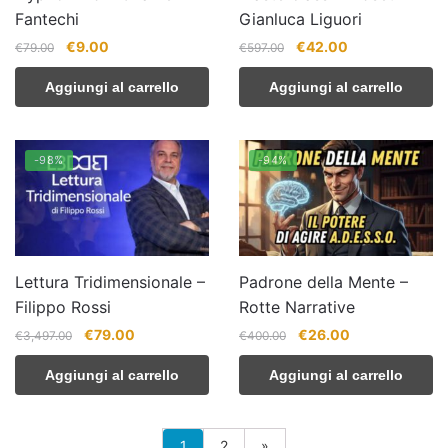
Fantechi
Gianluca Liguori
Il
Il
Il
Il
€
9.00
€
42.00
€
79.00
€
597.00
prezzo
prezzo
prezzo
prezzo
Aggiungi al carrello
Aggiungi al carrello
originale
attuale
originale
attuale
era:
è:
era:
è:
€79.00.
€9.00.
€597.00.
€42.00.
-98%
-94%
Lettura Tridimensionale –
Padrone della Mente –
Filippo Rossi
Rotte Narrative
Il
Il
Il
Il
€
79.00
€
26.00
€
3,497.00
€
400.00
prezzo
prezzo
prezzo
prezzo
Aggiungi al carrello
Aggiungi al carrello
originale
attuale
originale
attuale
era:
è:
era:
è:
€3,497.00.
€79.00.
€400.00.
€26.00.
1
2
»