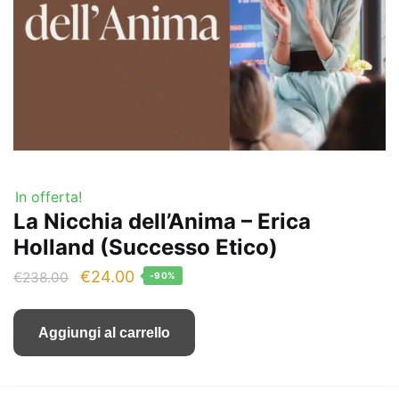
In offerta!
La Nicchia dell’Anima – Erica
Holland (Successo Etico)
Il
Il
€
24.00
€
238.00
-90%
prezzo
prezzo
originale
attuale
Aggiungi al carrello
era:
è:
€238.00.
€24.00.