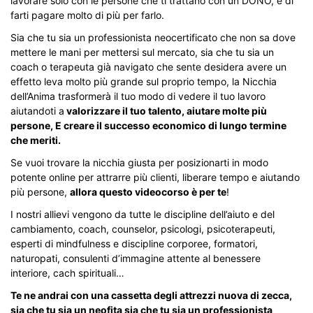
lavorare solo con le persone che ti trattano con un DONO, e di
farti pagare molto di più per farlo.
Sia che tu sia un professionista neocertificato che non sa dove
mettere le mani per mettersi sul mercato, sia che tu sia un
coach o terapeuta già navigato che sente desidera avere un
effetto leva molto più grande sul proprio tempo, la Nicchia
dell’Anima trasformerà il tuo modo di vedere il tuo lavoro
aiutandoti a
valorizzare il tuo talento, aiutare molte più
persone, E creare il successo economico di lungo termine
che meriti.
Se vuoi trovare la nicchia giusta per posizionarti in modo
potente online per attrarre più clienti, liberare tempo e aiutando
più persone,
allora questo videocorso è per te
!
I nostri allievi vengono da tutte le discipline dell’aiuto e del
cambiamento, coach, counselor, psicologi, psicoterapeuti,
esperti di mindfulness e discipline corporee, formatori,
naturopati, consulenti d’immagine attente al benessere
interiore, cach spirituali…
Te ne andrai con una cassetta degli attrezzi nuova di zecca,
sia che tu sia un neofita sia che tu sia un professionista