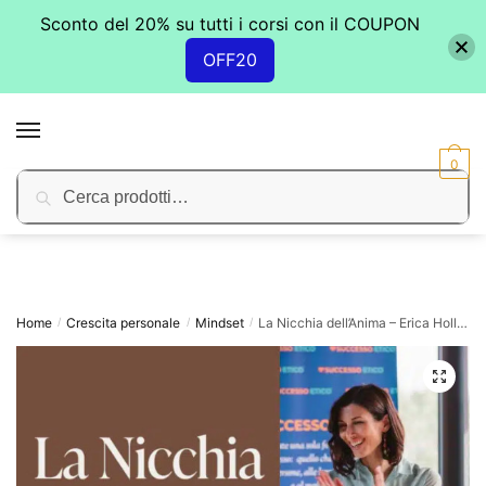
Sconto del 20% su tutti i corsi con il COUPON
OFF20
Skip
Skip
to
to
MENU
navigation
content
0
Cerca:
Cerca
Home
Crescita personale
Mindset
La Nicchia dell’Anima – Erica Holland (Successo Etico)
/
/
/