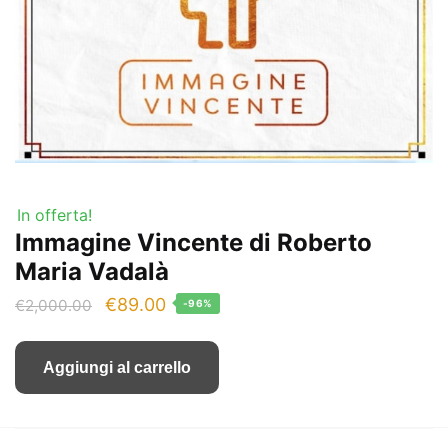
In offerta!
Immagine Vincente di Roberto
Maria Vadalà
Il
Il
€
89.00
€
2,000.00
-96%
prezzo
prezzo
originale
attuale
Aggiungi al carrello
era:
è:
€2,000.00.
€89.00.