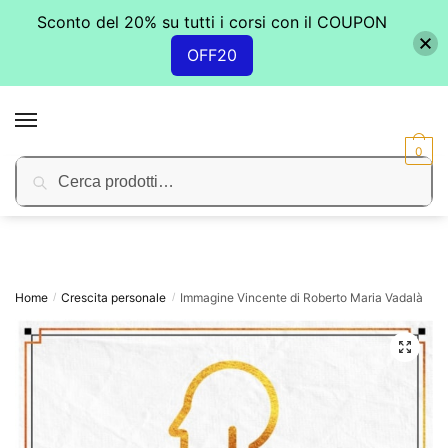
Sconto del 20% su tutti i corsi con il COUPON
OFF20
Skip
Skip
to
to
MENU
navigation
content
0
Cerca:
Cerca
Home
Crescita personale
Immagine Vincente di Roberto Maria Vadalà
/
/