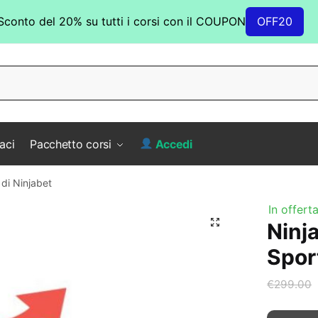
Sconto del 20% su tutti i corsi con il COUPON
OFF20
aci
Pacchetto corsi
Accedi
 di Ninjabet
In offerta
Ninj
Spor
€
299.00