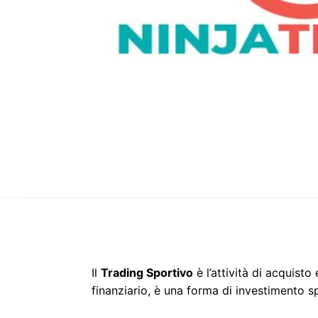
Il
Trading Sportivo
è l’attività di acquist
finanziario, è una forma di investimento sp