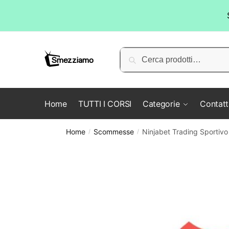
Skip
Skip
to
to
Cerca:
Cerca
navigation
content
Home
TUTTI I CORSI
Categorie
Contatt
Home
Scommesse
Ninjabet Trading Sportivo
/
/