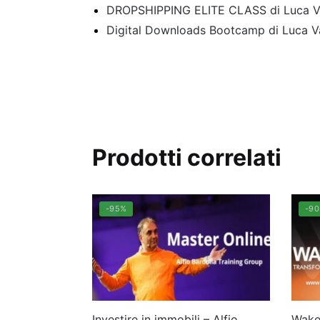
DROPSHIPPING ELITE CLASS di Luca Va
Digital Downloads Bootcamp di Luca Va
Prodotti correlati
-95%
-9
Investire in immobili – Alfio
Wake 