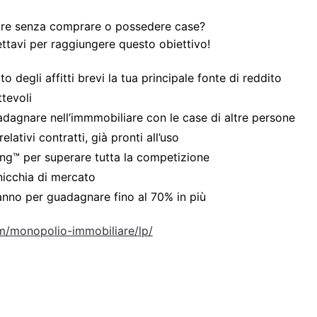
iare senza comprare o possedere case?
ttavi per raggiungere questo obiettivo!
o degli affitti brevi la tua principale fonte di reddito
ttevoli
uadagnare nell’immmobiliare con le case di altre persone
relativi contratti, già pronti all’uso
king™ per superare tutta la competizione
 nicchia di mercato
anno per guadagnare fino al 70% in più
om/monopolio-immobiliare/lp/