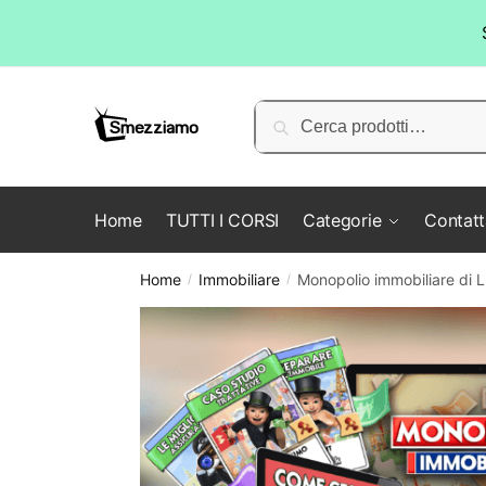
Skip
Skip
to
to
Cerca:
Cerca
navigation
content
Home
TUTTI I CORSI
Categorie
Contatt
Home
Immobiliare
Monopolio immobiliare di L
/
/