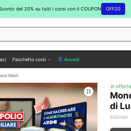
Sconto del 20% su tutti i corsi con il COUPON
OFF20
aci
Pacchetto corsi
Accedi
uca Valori
In offerta
Mono
di Lu
€
597.00