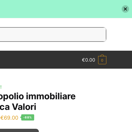
€
0.00
0
!
polio immobiliare
ca Valori
Il
Il
€
69.00
-88%
prezzo
prezzo