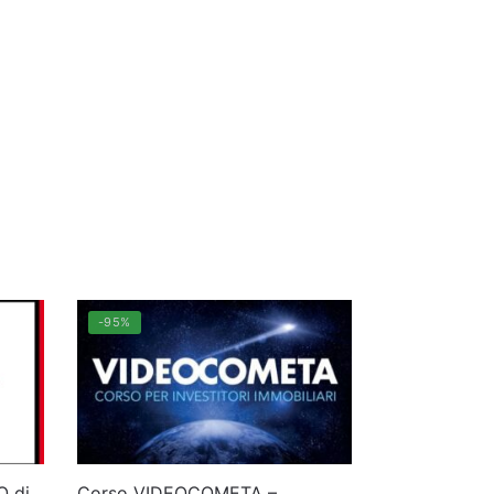
-95%
O di
Corso VIDEOCOMETA –