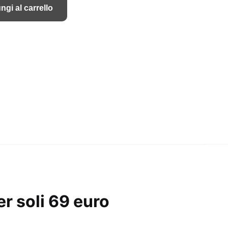
originale
attuale
ngi al carrello
era:
è:
€597.00.
€69.00.
r soli 69 euro