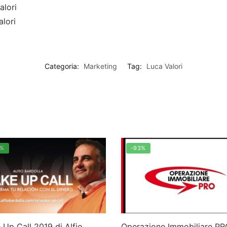
lori
lori
Categoria:
Marketing
Tag:
Luca Valori
0%
-93%
Up Call 2019 di Alfio
Operazione Immobiliare PR