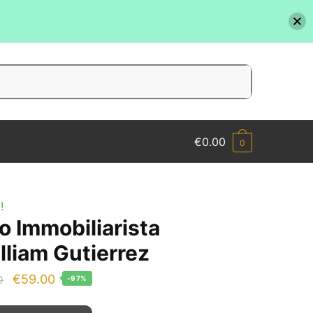
€
0.00
0
!
o Immobiliarista
lliam Gutierrez
Il
Il
€
59.00
0
-97%
prezzo
prezzo