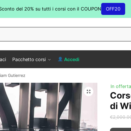
Sconto del 20% su tutti i corsi con il COUPON
OFF20
aci
Pacchetto corsi
Accedi
liam Gutierrez
In offerta
Cors
di Wi
€
2,000.0