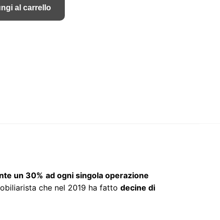
originale
attuale
ngi al carrello
era:
è:
€2,000.00.
€59.00.
nte un 30%
ad ogni singola operazione
mmobiliarista che nel 2019 ha fatto
decine di