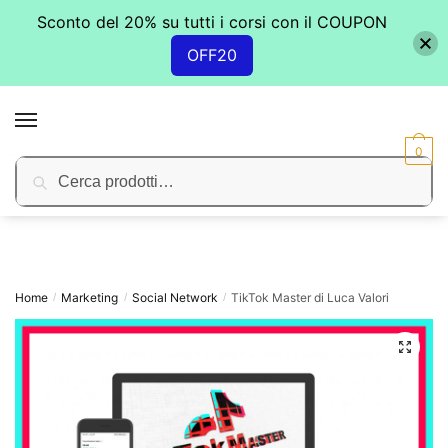
Sconto del 20% su tutti i corsi con il COUPON
OFF20
Skip
Skip
to
to
MENU
navigation
content
0
Cerca:
Cerca
Home
Marketing
Social Network
TikTok Master di Luca Valori
/
/
/