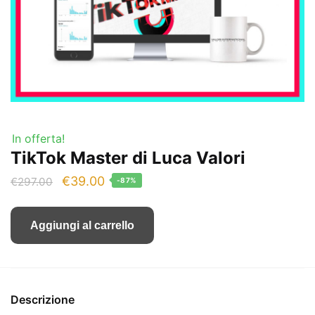
In offerta!
TikTok Master di Luca Valori
Il
Il
€
39.00
€
297.00
-87%
prezzo
prezzo
originale
attuale
Aggiungi al carrello
era:
è:
€297.00.
€39.00.
Descrizione