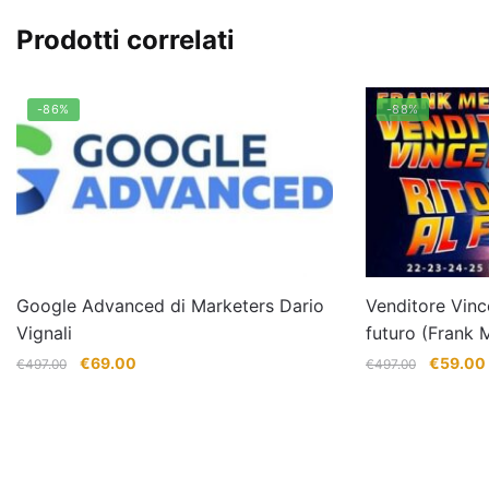
Prodotti correlati
-86%
-88%
Google Advanced di Marketers Dario
Venditore Vinc
Vignali
futuro (Frank 
Il
Il
Il
I
€
69.00
€
59.00
€
497.00
€
497.00
prezzo
prezzo
prezzo
originale
attuale
originale
era:
è:
era:
€497.00.
€69.00.
€497.00