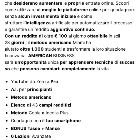
che
desiderano
aumentare
le
proprie
entrate online. Scopri
come utilizzare
al
meglio
le
piattaforme
online per guadagnare
senza
alcun
investimento
iniziale
e come
sfruttare
l’intelligenza
artificiale per automatizzare il processo
e garantire un reddito
aggiuntivo
continuo.
Con
un
reddito
di
oltre
€
100
al giorno
ottenibile
in soli
28
giorni
,
il
metodo
americano
Miami ha
aiutato
oltre
1.000
studenti a trasformare la loro situazione
finanziaria.
AMERICAN
BUSINESS
sarà
un’opportunità
unica
per
apprendere
tecniche
di
succes
so
che
possono
cambiarti
completamente
la vita.
YouTube da Zero a
Pro
A.I.
per
principianti
Metodo
americano
Elenco
di
43
campi
redditizi
Metodo
Copia
e
Incolla Plus
Guadagna con
il
tuo
smartphone
BONUS
Tasse
+
Mance
6
Lezioni
Avanzate