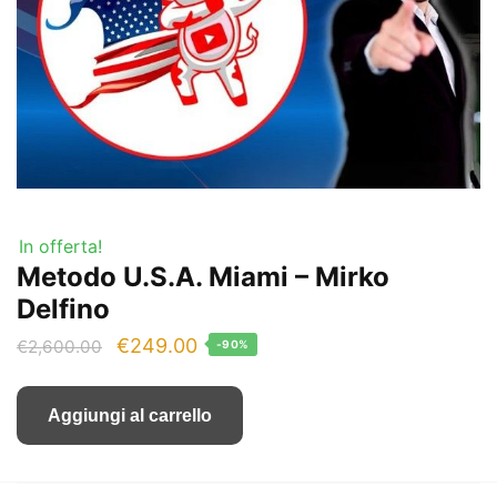
In offerta!
Metodo U.S.A. Miami – Mirko
Delfino
Il
Il
€
249.00
€
2,600.00
-90%
prezzo
prezzo
originale
attuale
Aggiungi al carrello
era:
è:
€2,600.00.
€249.00.