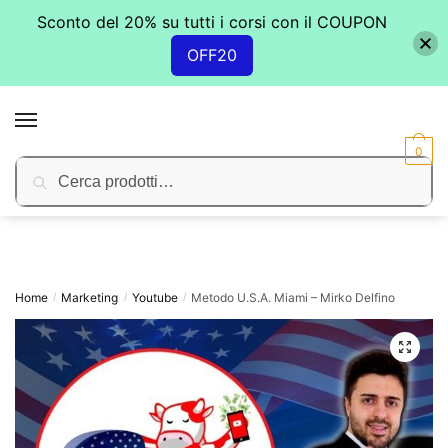
Sconto del 20% su tutti i corsi con il COUPON
OFF20
Skip
Skip
to
to
MENU
navigation
content
0
Cerca:
Cerca
Home
Marketing
Youtube
Metodo U.S.A. Miami – Mirko Delfino
/
/
/