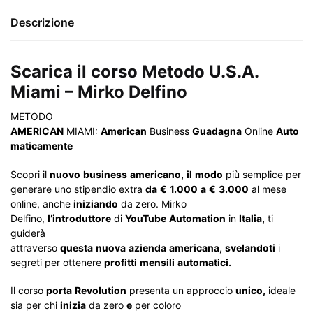
Descrizione
Scarica il corso Metodo U.S.A.
Miami – Mirko Delfino
METODO
AMERICAN
MIAMI:
American
Business
Guadagna
Online
Auto
maticamente
Scopri il
nuovo
business
americano,
il
modo
più semplice per
generare uno stipendio extra
da
€
1.000
a
€
3.000
al mese
online, anche
iniziando
da zero. Mirko
Delfino,
l’introduttore
di
YouTube
Automation
in
Italia,
ti
guiderà
attraverso
questa
nuova
azienda
americana,
svelandoti
i
segreti per ottenere
profitti
mensili
automatici.
Il corso
porta
Revolution
presenta un approccio
unico,
ideale
sia per chi
inizia
da zero
e
per coloro