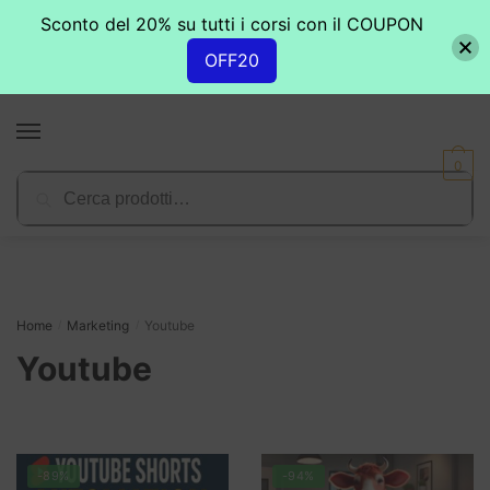
Sconto del 20% su tutti i corsi con il COUPON
OFF20
Skip
Skip
to
to
MENU
navigation
content
0
Cerca:
Cerca
Home
Marketing
Youtube
/
/
Youtube
-89%
-94%