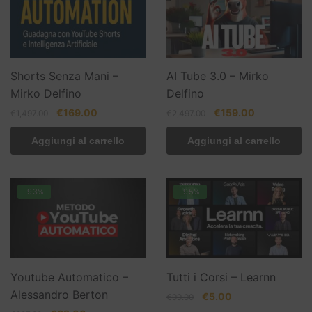
Shorts Senza Mani –
AI Tube 3.0 – Mirko
Mirko Delfino
Delfino
Il
Il
Il
Il
€
169.00
€
159.00
€
1,497.00
€
2,497.00
prezzo
prezzo
prezzo
prezzo
Aggiungi al carrello
Aggiungi al carrello
originale
attuale
originale
attuale
era:
è:
era:
è:
€1,497.00.
€169.00.
€2,497.00.
€159.00.
-93%
-95%
Youtube Automatico –
Tutti i Corsi – Learnn
Alessandro Berton
Il
Il
€
5.00
€
99.00
prezzo
prezzo