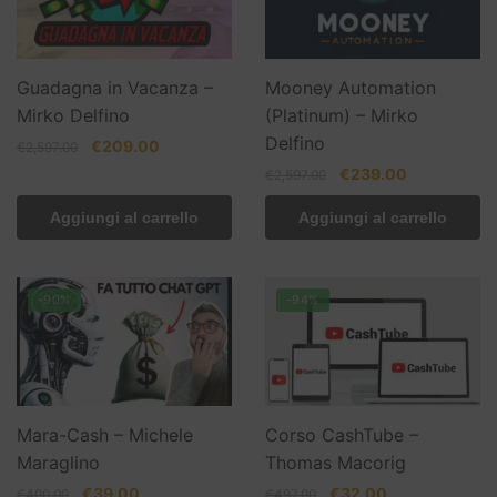
Guadagna in Vacanza –
Mooney Automation
Mirko Delfino
(Platinum) – Mirko
Delfino
Il
Il
€
209.00
€
2,597.00
prezzo
prezzo
Il
Il
€
239.00
€
2,597.00
originale
attuale
prezzo
prezzo
era:
è:
Aggiungi al carrello
Aggiungi al carrello
originale
attuale
€2,597.00.
€209.00.
era:
è:
€2,597.00.
€239.00.
-90%
-94%
Mara-Cash – Michele
Corso CashTube –
Maraglino
Thomas Macorig
Il
Il
Il
Il
€
39.00
€
32.00
€
400.00
€
497.00