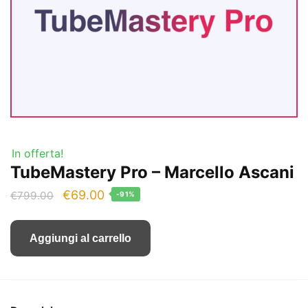
In offerta!
TubeMastery Pro – Marcello Ascani
Il
Il
€
69.00
€
799.00
-91%
prezzo
prezzo
originale
attuale
Aggiungi al carrello
era:
è:
€799.00.
€69.00.