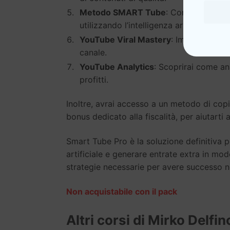
Metodo SMART Tube
: Conoscerai il
utilizzando l’intelligenza artificiale.
YouTube Viral Mastery
: Imparerai com
canale.
YouTube Analytics
: Scoprirai come an
profitti.
Inoltre, avrai accesso a un metodo di copi
bonus dedicato alla fiscalità, per aiutarti a 
Smart Tube Pro è la soluzione definitiva p
artificiale e generare entrate extra in mo
strategie necessarie per avere successo n
Non acquistabile con il pack
Altri corsi di Mirko Delfin