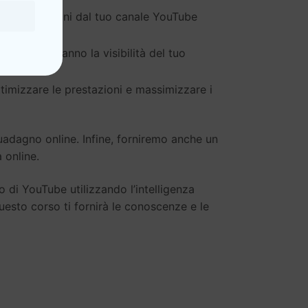
are i guadagni dal tuo canale YouTube
e aumenteranno la visibilità del tuo
ttimizzare le prestazioni e massimizzare i
guadagno online. Infine, forniremo anche un
à online.
 di YouTube utilizzando l’intelligenza
uesto corso ti fornirà le conoscenze e le