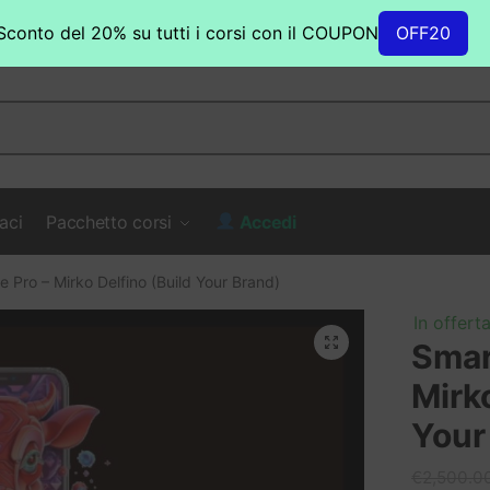
Sconto del 20% su tutti i corsi con il COUPON
OFF20
aci
Pacchetto corsi
Accedi
 Pro – Mirko Delfino (Build Your Brand)
In offerta
Smar
Mirko
Your
€
2,500.0