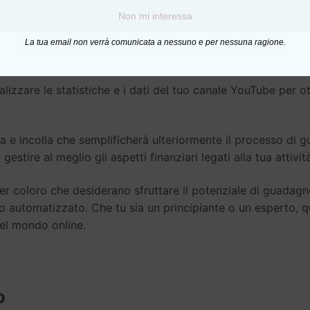
 metodo SMART Tube, una strategia avanzata per massimizz
Non mi interessa
La tua email non verrà comunicata a nessuno e per nessuna ragione.
e creare contenuti virali che attireranno un pubblico ampio 
alizzare le statistiche e i dati del tuo canale YouTube per o
a e incolla che semplificherà ulteriormente il processo di 
gestire al meglio gli aspetti finanziari legati alla tua attivit
er coloro che desiderano sfruttare il potenziale di guadagno
do automatizzato. Che tu sia un principiante o un esperto, q
el mondo online.
o