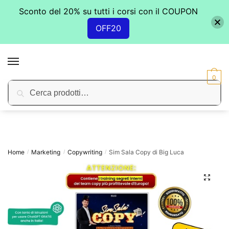
Sconto del 20% su tutti i corsi con il COUPON
OFF20
Skip
Skip
to
to
MENU
navigation
content
0
Cerca:
Cerca
Home
Marketing
Copywriting
Sim Sala Copy di Big Luca
/
/
/