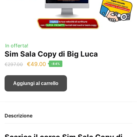
In offerta!
Sim Sala Copy di Big Luca
Il
Il
€
49.00
€
297.00
-84%
prezzo
prezzo
originale
attuale
Aggiungi al carrello
era:
è:
€297.00.
€49.00.
Descrizione