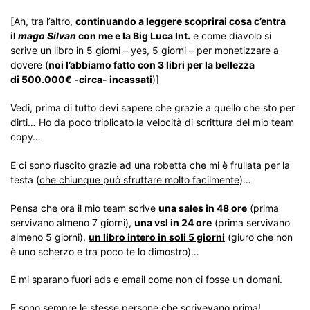
[Ah, tra l’altro,
continuando a leggere scoprirai cosa c’entra
il
mago Silvan
con me e la Big Luca Int.
e come diavolo si
scrive un libro in 5 giorni – yes, 5 giorni – per monetizzare a
dovere (
noi l’abbiamo fatto con 3 libri per la bellezza
di 500.000€ -circa- incassati
)]
Vedi, prima di tutto devi sapere che grazie a quello che sto per
dirti… Ho da poco triplicato la velocità di scrittura del mio team
copy…
E ci sono riuscito grazie ad una robetta che mi è frullata per la
testa (
che chiunque può sfruttare molto facilmente
)…
Pensa che ora il mio team scrive
una sales in 48 ore
(prima
servivano almeno 7 giorni),
una vsl in 24 ore
(prima servivano
almeno 5 giorni),
un libro intero in soli 5 giorni
(giuro che non
è uno scherzo e tra poco te lo dimostro)…
E mi sparano fuori ads e email come non ci fosse un domani.
E sono sempre le stesse persone che scrivevano prima!…