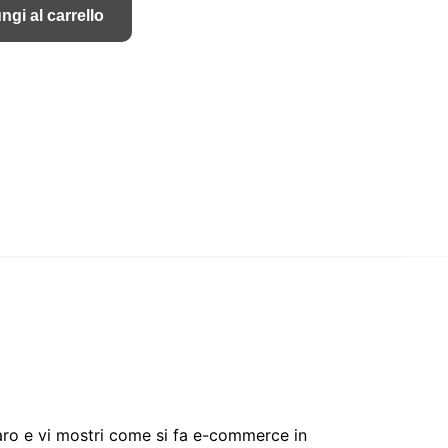
originale
attuale
ngi al carrello
era:
è:
€497.00.
€69.00.
hiaro e vi mostri come si fa e-commerce in