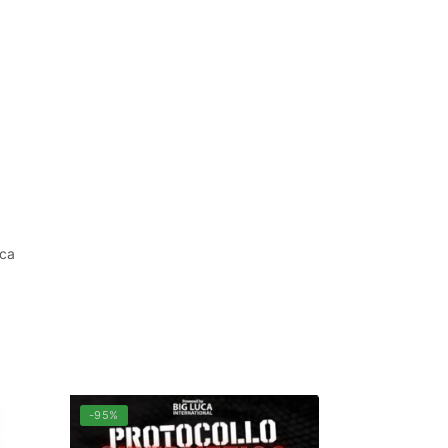
uca
-95%