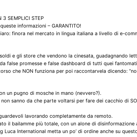
N 3 SEMPLICI STEP
 queste informazioni – GARANTITO!
aro: finora nel mercato in lingua italiana a livello di e-co
 soldi e gli store che vendono la cinesata, guadagnando let
e da false promesse e false dashboard di tutti quei fantomati
orso che NON funziona per poi raccontarvela dicendo: “n
i con un pugno di mosche in mano (nevvero?).
 non sanno da che parte voltarsi per fare dei cacchio di S
agguardevoli lavorando completamente da remoto.
o il bailamme più totale, con un alone di disinformazione 
 Luca International metta un po’ di ordine anche su quest