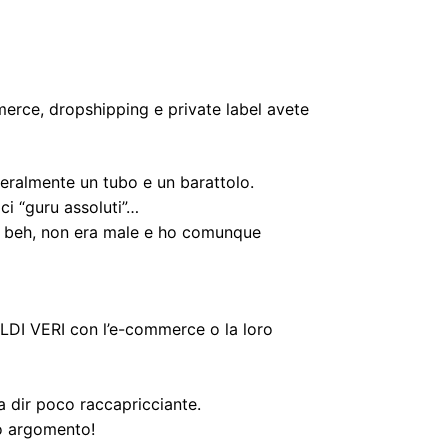
mmerce, dropshipping e private label avete
teralmente un tubo e un barattolo.
ci “guru assoluti”…
o beh, non era male e ho comunque
OLDI VERI con l’e-commerce o la loro
a dir poco raccapricciante.
o argomento!