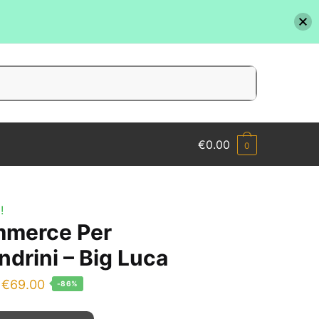
€
0.00
0
!
merce Per
ndrini – Big Luca
Il
Il
€
69.00
-86%
prezzo
prezzo