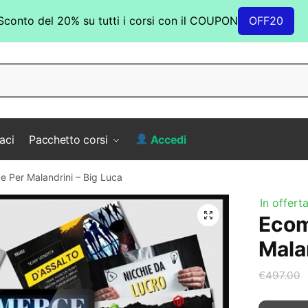
Sconto del 20% su tutti i corsi con il COUPON
OFF20
aci
Pacchetto corsi
Accedi
 Per Malandrini – Big Luca
In offerta
Ecom
Mala
€
497.00