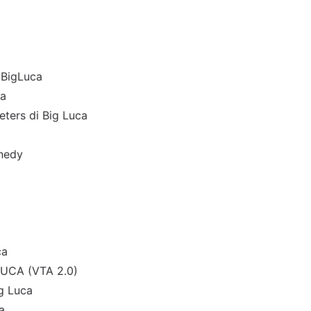
 BigLuca
ca
eters di Big Luca
nnedy
ca
 LUCA (VTA 2.0)
ig Luca
a