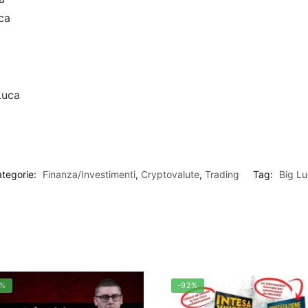
ca
Luca
tegorie:
Finanza/Investimenti
,
Cryptovalute
,
Trading
Tag:
Big L
4%
-92%