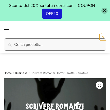
Sconto del 20% su tutti i corsi con il COUPON
OFF20
Skip
Skip
to
to
MENU
navigation
content
0
Cerca:
Cerca
Home
Business
Scrivere Romanzi Horror – Rotte Narrative
/
/