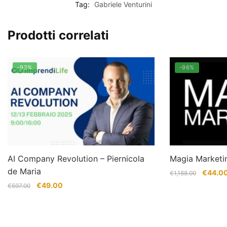
Tag:
Gabriele Venturini
Prodotti correlati
-92%
-96%
AI Company Revolution – Piernicola
Magia Marketi
de Maria
Il
€
44.0
€
1,188.00
prezzo
Il
Il
€
49.00
€
597.00
original
prezzo
prezzo
era:
originale
attuale
€1,188.
era:
è: