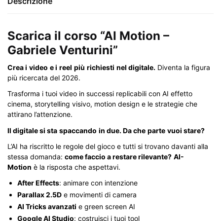
Descrizione
Scarica il corso “AI Motion –
Gabriele Venturini”
Crea i
video
e i
reel
più
richiesti
nel digitale.
Diventa la figura
più ricercata del 2026.
Trasforma i tuoi video in successi replicabili con AI effetto
cinema, storytelling visivo, motion design e le strategie che
attirano l’attenzione.
Il digitale si sta
spaccando
in due. Da che
parte
vuoi stare?
L’AI ha riscritto le regole del gioco e tutti si trovano davanti alla
stessa domanda:
come faccio a restare rilevante?
AI-
Motion
è la risposta che aspettavi.
After Effects
: animare con intenzione
Parallax 2.5D
e movimenti di camera
AI Tricks avanzati
e green screen AI
Google AI Studio
: costruisci i tuoi tool