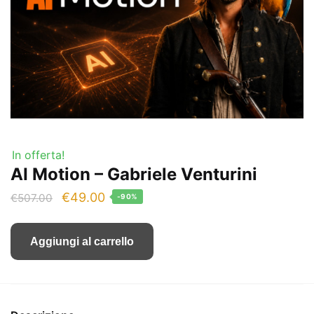
In offerta!
AI Motion – Gabriele Venturini
Il
Il
€
49.00
€
507.00
-90%
prezzo
prezzo
originale
attuale
Aggiungi al carrello
era:
è:
€507.00.
€49.00.