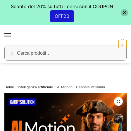
Sconto del 20% su tutti i corsi con il COUPON
OFF20
Skip
Skip
to
to
MENU
navigation
content
0
Cerca:
Cerca
Home
Intelligenza artificiale
AI Motion – Gabriele Venturini
/
/