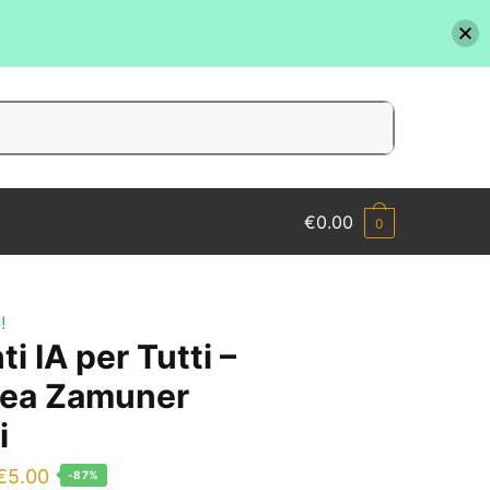
€
0.00
0
!
i IA per Tutti –
ea Zamuner
i
l
Il
€
5.00
-87%