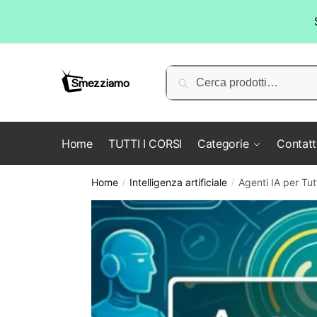
Skip
Skip
to
to
Cerca:
Cerca
navigation
content
Home
TUTTI I CORSI
Categorie
Contatt
Home
Intelligenza artificiale
Agenti IA per Tu
/
/