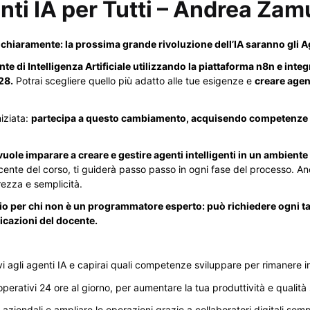
enti IA per Tutti – Andrea Za
 chiaramente: la prossima grande rivoluzione dell’IA saranno gli A
ente di Intelligenza Artificiale utilizzando la piattaforma n8n e i
28.
Potrai scegliere quello più adatto alle tue esigenze e
creare agen
niziata:
partecipa a questo cambiamento, acquisendo competenze es
hi vuole imparare a creare e gestire agenti intelligenti in un ambie
cente del corso, ti guiderà passo passo in ogni fase del processo. An
ezza e semplicità.
io per chi non è un programmatore esperto: può richiedere ogni ta
dicazioni del docente.
vi agli agenti IA e capirai quali competenze sviluppare per rimanere in
i, operativi 24 ore al giorno, per aumentare la tua produttività e qualità
aziendali e ampliare le operazioni grazie a collaboratori digitali sempre