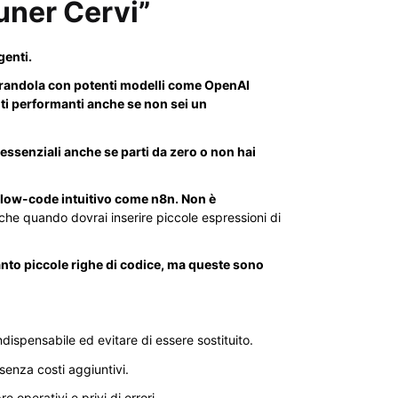
muner Cervi”
genti.
ntegrandola con potenti modelli come OpenAI
ti performanti anche se non sei un
senziali anche se parti da zero o non hai
nte low-code intuitivo come n8n. Non è
che quando dovrai inserire piccole espressioni di
nto piccole righe di codice, ma queste sono
dispensabile ed evitare di essere sostituito.
 senza costi aggiuntivi.
 operativi e privi di errori.