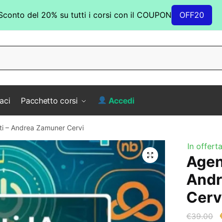
Sconto del 20% su tutti i corsi con il COUPON
OFF20
aci
Pacchetto corsi
Accedi
tti – Andrea Zamuner Cervi
In offerta
Agent
Andr
Cerv
I
€
39.00