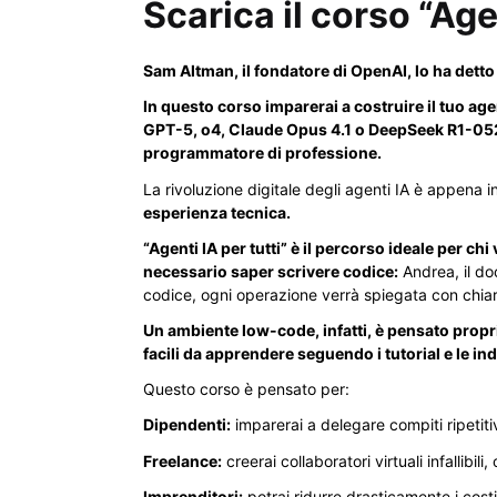
Scarica il corso “Ag
Sam Altman, il fondatore di OpenAI, lo ha detto
In questo corso imparerai a costruire il tuo ag
GPT-5, o4, Claude Opus 4.1 o DeepSeek R1-05
programmatore di professione.
La rivoluzione digitale degli agenti IA è appena i
esperienza tecnica.
“Agenti IA per tutti” è il percorso ideale per c
necessario saper scrivere codice:
Andrea, il do
codice, ogni operazione verrà spiegata con chiar
Un ambiente low-code, infatti, è pensato propr
facili da apprendere seguendo i tutorial e le in
Questo corso è pensato per:
Dipendenti:
imparerai a delegare compiti ripetiti
Freelance:
creerai collaboratori virtuali infallibil
Imprenditori:
potrai ridurre drasticamente i costi 