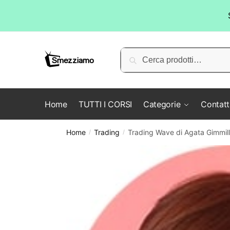
Skip
Skip
to
to
Cerca:
Cerca
navigation
content
Home
TUTTI I CORSI
Categorie
Contatt
Home
Trading
Trading Wave di Agata Gimmil
/
/