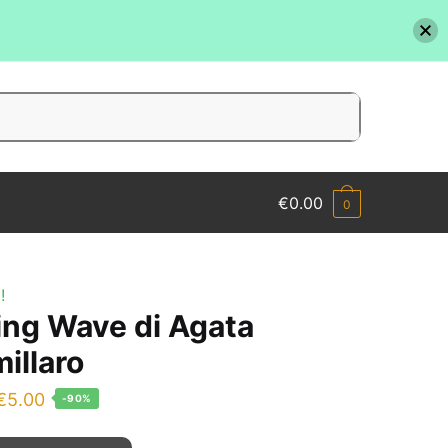
€
0.00
0
!
ing Wave di Agata
illaro
l
Il
€
5.00
-90%
prezzo
prezzo