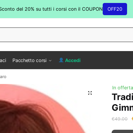
Sconto del 20% su tutti i corsi con il COUPON
OFF20
aci
Pacchetto corsi
Accedi
laro
In offerta
Trad
Gimm
I
€
49.00