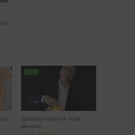
tivo.
 Boy
-92%
uca
Spremere i limoni di Frank
Merenda
Il
Il
€
82.00
€
997.00