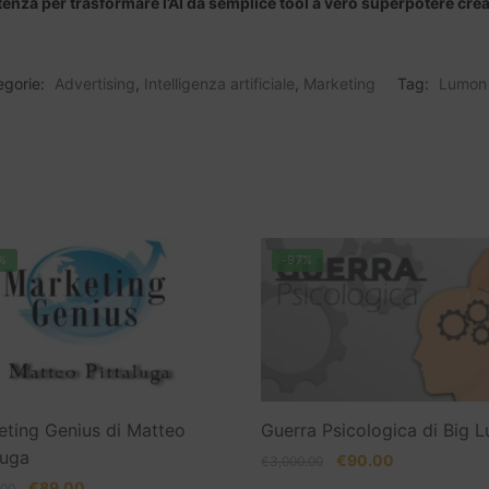
enza per trasformare l’AI da semplice tool a vero superpotere crea
egorie:
Advertising
,
Intelligenza artificiale
,
Marketing
Tag:
Lumon
%
-97%
eting Genius di Matteo
Guerra Psicologica di Big L
luga
Il
Il
€
90.00
€
3,000.00
prezzo
prezzo
Il
Il
€
89.00
.00