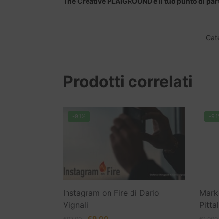
The Creative PLAIGROUND è il tuo punto di part
Cat
Prodotti correlati
-91%
-91
Instagram on Fire di Dario
Mark
Vignali
Pitta
Il
Il
€
9.00
€
97.00
€
1,000