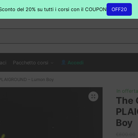
Sconto del 20% su tutti i corsi con il COUPON
OFF20
aci
Pacchetto corsi
Accedi
 PLAIGROUND – Lumon Boy
In offerta
The 
PLA
Boy
€
600.00