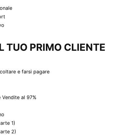
ionale
ort
vo
IL TUO PRIMO CLIENTE
coltare e farsi pagare
Vendite al 97%
no
arte 1)
arte 2)