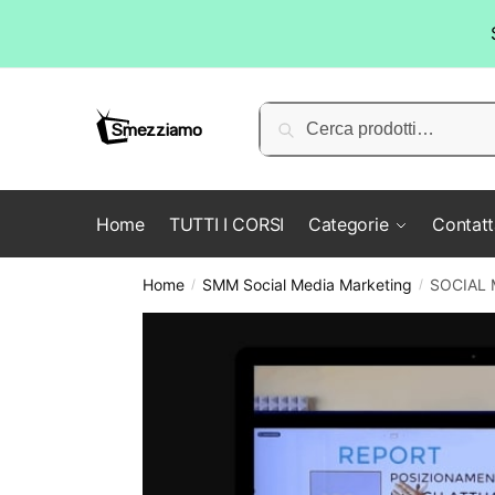
Skip
Skip
to
to
Cerca:
Cerca
navigation
content
Home
TUTTI I CORSI
Categorie
Contatt
Home
SMM Social Media Marketing
SOCIAL 
/
/