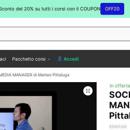
Sconto del 20% su tutti i corsi con il COUPON
OFF20
aci
Pacchetto corsi
Accedi
MEDIA MANAGER di Matteo Pittaluga
In offerta
SOC
MANA
Pitt
€
997.00