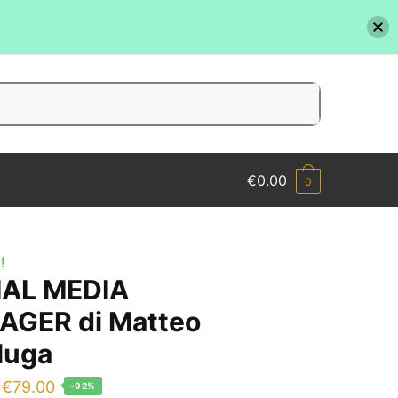
€
0.00
0
!
IAL MEDIA
GER di Matteo
aluga
Il
Il
€
79.00
-92%