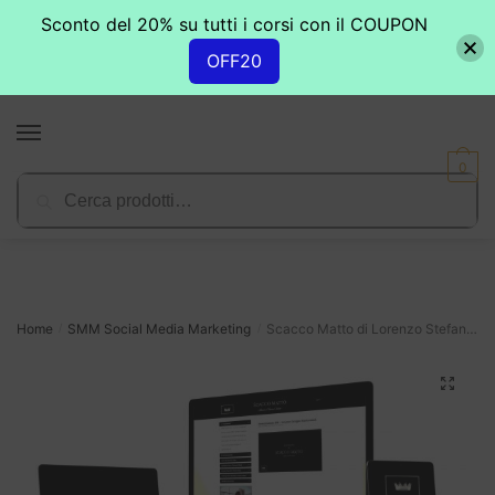
Sconto del 20% su tutti i corsi con il COUPON
OFF20
Skip
Skip
to
to
MENU
navigation
content
0
Cerca:
Cerca
Home
SMM Social Media Marketing
Scacco Matto di Lorenzo Stefanetti
/
/