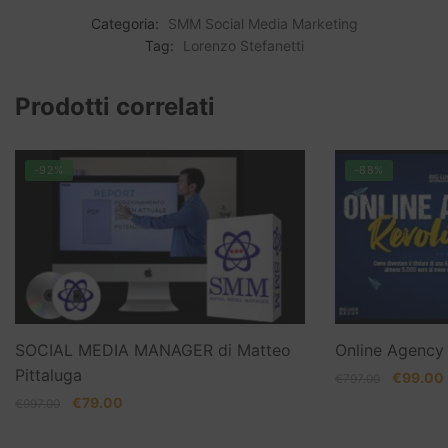
Categoria:
SMM Social Media Marketing
Tag:
Lorenzo Stefanetti
Prodotti correlati
-92%
-88%
SOCIAL MEDIA MANAGER di Matteo
Online Agency 
Pittaluga
Il
I
€
99.00
€
797.00
prezzo
Il
Il
€
79.00
€
997.00
originale
prezzo
prezzo
era:
originale
attuale