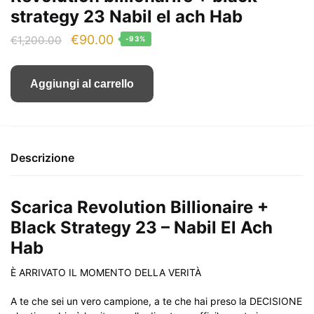
strategy 23 Nabil el ach Hab
Il
Il
€
90.00
€
1,200.00
-93%
prezzo
prezzo
originale
attuale
Aggiungi al carrello
era:
è:
€1,200.00.
€90.00.
Descrizione
Scarica Revolution Billionaire +
Black Strategy 23 – Nabil El Ach
Hab
È ARRIVATO IL MOMENTO DELLA VERITÀ
A te che sei un vero campione, a te che hai preso la DECISIONE