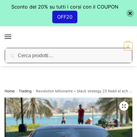
Sconto del 20% su tutti i corsi con il COUPON
OFF20
Skip
Skip
to
to
MENU
navigation
content
0
Cerca:
Cerca
Home
Trading
Revolution billionarire + black strategy 23 Nabil el ach Hab
/
/