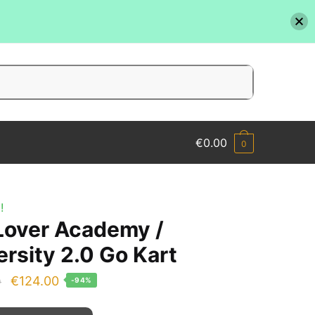
€
0.00
0
!
Lover Academy /
ersity 2.0 Go Kart
Il
Il
€
124.00
0
-94%
prezzo
prezzo