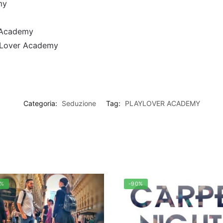
my
r Academy
ayLover Academy
Categoria:
Seduzione
Tag:
PLAYLOVER ACADEMY
3%
-90%