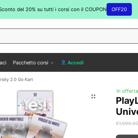
Sconto del 20% su tutti i corsi con il COUPON
OFF20
aci
Pacchetto corsi
Accedi
sity 2.0 Go Kart
In offerta
Play
Univ
€
1,999.0