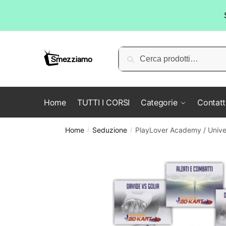
Skip
Skip
to
to
Cerca:
Cerca
navigation
content
Home
TUTTI I CORSI
Categorie
Contatt
Home
Seduzione
PlayLover Academy / Univer
/
/