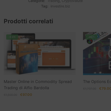
Categorie:
Trading
,
Cryptovalute
Tag:
investire.biz
Prodotti correlati
-94%
-96%
Master Online in Commodity Spread
The Options Ed
Trading di Alfio Bardolla
Il
€
79.0
€
1,797.00
prezzo
Il
Il
€
97.00
€
1,500.00
original
prezzo
prezzo
era:
originale
attuale
€1,797.
era:
è: