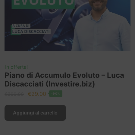
In offerta!
Piano di Accumulo Evoluto – Luca
Discacciati (Investire.biz)
Il
Il
€
29.00
€
300.00
-90%
prezzo
prezzo
originale
attuale
Aggiungi al carrello
era:
è:
€300.00.
€29.00.