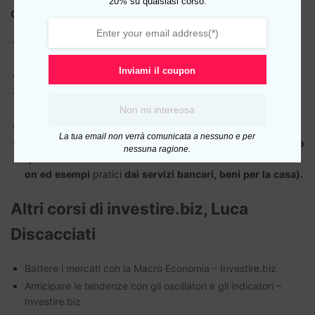
20% su qualsiasi corso.
Cosa
imparerai:
Nozioni
di
base
sull’investimento
e
come
riconoscersi
truffe,
Inviami il coupon
Strategie
di
piani
di
risparmio
classici,
Strategie
di
piani
di
risparmio
avanzati,<
br>Investire
in
indici e azioni;
Non mi interessa
Quale
banca
o
broker
scegliere,
La tua email non verrà comunicata a nessuno e per
Come
implementare
concretamente
un
piano
di
risparmio
nessuna ragione.
(mani
-
on
ed
esempi
pratici
dai
servizi
bancari,
beni
per
la
casa).
Altri corsi di investire.biz, Luca
Discacciati
Battere i mercati con la Macro Economia – Investire.biz
Anticipare le tendenze con gli oscillatori e gli indicatori –
Investire.biz