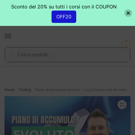
Sconto del 20% su tutti i corsi con il COUPON
OFF20
Skip
Skip
to
to
MENU
navigation
content
0
Cerca:
Cerca
Home
Trading
Piano di Accumulo Evoluto – Luca Discacciati (Investire.biz)
/
/