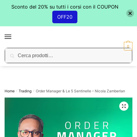
Sconto del 20% su tutti i corsi con il COUPON
OFF20
Skip
Skip
to
to
MENU
navigation
content
0
Cerca:
Cerca
Home
Trading
Order Manager & Le 5 Sentinelle – Nicola Zamberlan
/
/