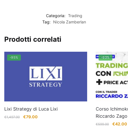
Categoria:
Trading
Tag:
Nicola Zamberlan
Prodotti correlati
-95%
-93%
Lixi Strategy di Luca Lixi
Corso Ichimoku
Riccardo Zago
Il
Il
€
79.00
€
1,497.00
prezzo
prezzo
Il
I
€
42.00
€
599.00