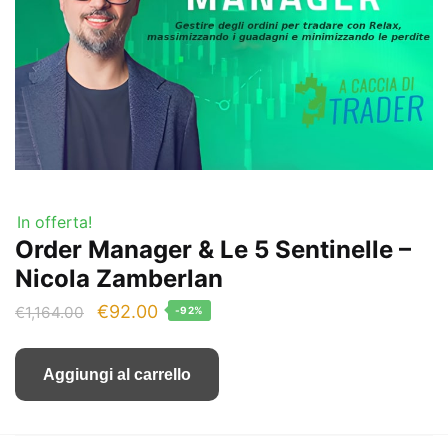
In offerta!
Order Manager & Le 5 Sentinelle –
Nicola Zamberlan
Il
Il
€
92.00
€
1,164.00
-92%
prezzo
prezzo
originale
attuale
Aggiungi al carrello
era:
è:
€1,164.00.
€92.00.