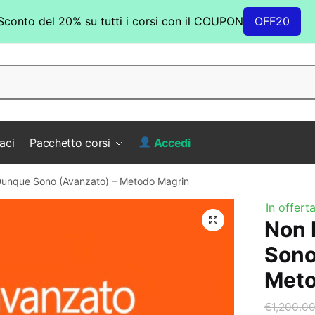
Sconto del 20% su tutti i corsi con il COUPON
OFF20
aci
Pacchetto corsi
Accedi
unque Sono (Avanzato) – Metodo Magrin
In offerta
Non 
Sono
Meto
€
1,200.0