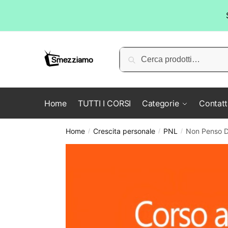
Skip
Skip
to
to
Cerca:
Cerca
navigation
content
Home
TUTTI I CORSI
Categorie
Contatt
Home
Crescita personale
PNL
Non Penso D
/
/
/