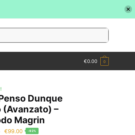
€
0.00
0
!
Penso Dunque
 (Avanzato) –
do Magrin
Il
Il
€
99.00
0
-92%