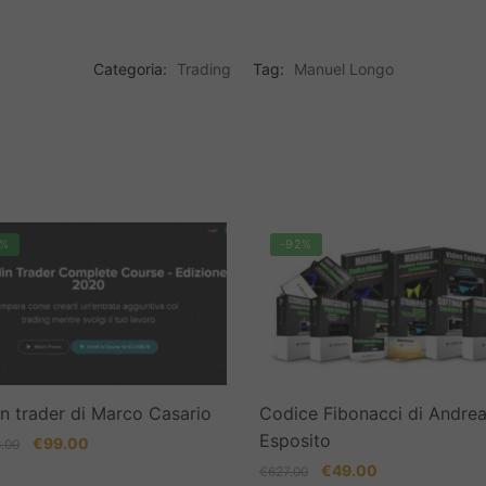
Categoria:
Trading
Tag:
Manuel Longo
6%
-92%
n trader di Marco Casario
Codice Fibonacci di Andre
Esposito
Il
Il
€
99.00
.00
prezzo
prezzo
Il
Il
€
49.00
€
627.00