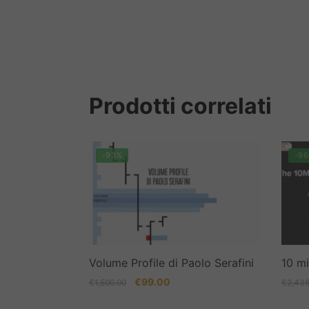
Prodotti correlati
-93%
-9
Volume Profile di Paolo Serafini
10 mi
Il
Il
€
99.00
€
1,500.00
€
2,438
prezzo
prezzo