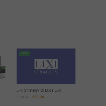
-95%
a
Lixi Strategy di Luca Lixi
Il
Il
€
79.00
€
1,497.00
prezzo
prezzo