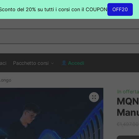
Sconto del 20% su tutti i corsi con il COUPON
OFF20
aci
Pacchetto corsi
Accedi
Longo
In offerta
MQNU
Manu
€
1,497.00