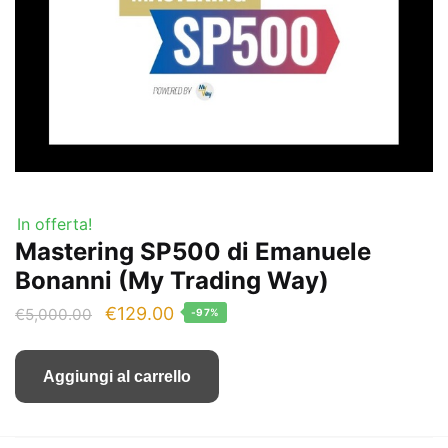
In offerta!
Mastering SP500 di Emanuele
Bonanni (My Trading Way)
Il
Il
€
129.00
€
5,000.00
-97%
prezzo
prezzo
originale
attuale
Aggiungi al carrello
era:
è:
€5,000.00.
€129.00.