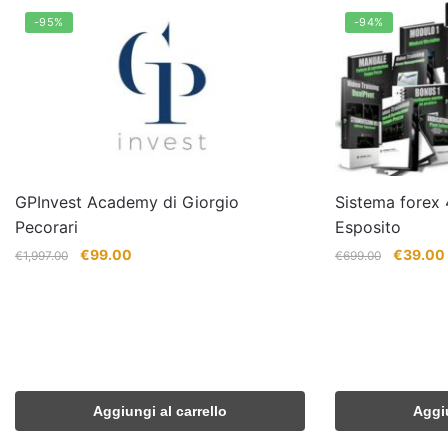
-95%
-94%
GPInvest Academy di Giorgio
Sistema forex 4
Pecorari
Esposito
Il
Il
Il
I
€
99.00
€
39.00
€
1,997.00
€
699.00
prezzo
prezzo
prezzo
originale
attuale
originale
era:
è:
era:
€1,997.00.
€99.00.
€699.00
Aggiungi al carrello
Aggiu