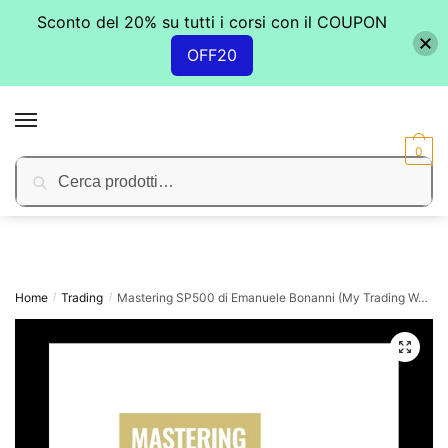
Sconto del 20% su tutti i corsi con il COUPON
OFF20
Skip
Skip
to
to
MENU
navigation
content
0
Cerca:
Cerca
Home
Trading
Mastering SP500 di Emanuele Bonanni (My Trading Way)
/
/