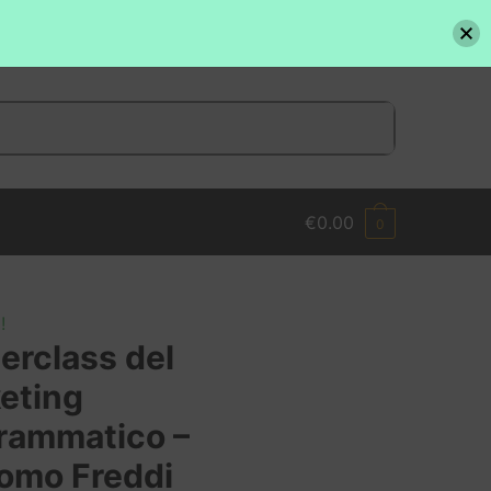
€
0.00
0
!
erclass del
eting
rammatico –
omo Freddi