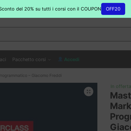
Sconto del 20% su tutti i corsi con il COUPON
OFF20
aci
Pacchetto corsi
Accedi
Programmatico – Giacomo Freddi
In offerta
Mast
Mark
Prog
Giac