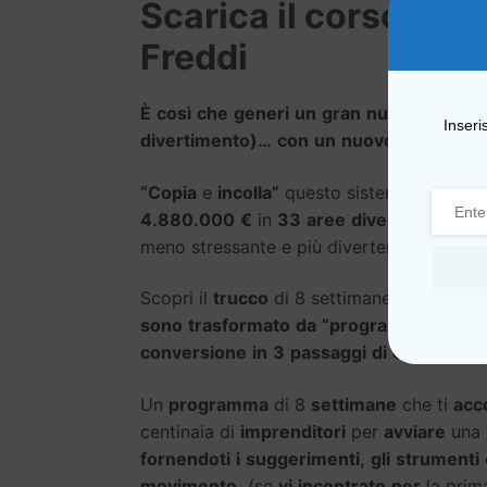
Scarica il corso Ma
Freddi
È
così
che
generi
un
gran
numero
di
chi
Inseri
divertimento)…
con
un
nuovo
approccio
“Copia
e
incolla”
questo sistema
che
ho
u
4.880.000
€
in
33
aree
diverse…
e
qua
meno stressante e più divertente.
Scopri il
trucco
di 8 settimane che ti mo
sono
trasformato
da
“programmatore
di
conversione
in
3
passaggi
di
clienti
onli
Un
programma
di 8
settimane
che ti
acc
centinaia di
imprenditori
per
avviare
una 
fornendoti
i
suggerimenti,
gli
strumenti
movimento.
(se
vi
incontrate
per
la pri