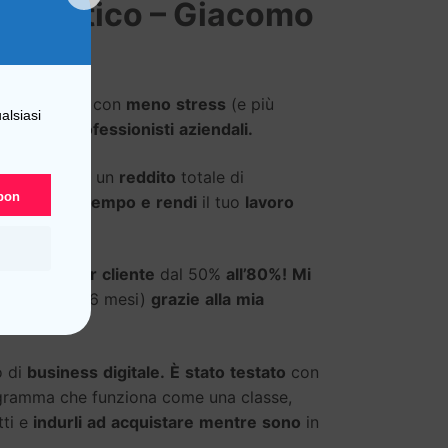
grammatico – Giacomo
i
più
profitti
con
meno
stress
(e più
alsiasi
iva
per
i
professionisti
aziendali.
i a generare un
reddito
totale di
upon
nditi
il
​​tuo
tempo
e
rendi
il tuo
lavoro
e
entrate
per
cliente
dal 50%
all’80%!
Mi
tti
(in soli 36 mesi)
grazie
alla
mia
veri.
o di
business
digitale.
È
stato
testato
con
ramma che funziona come una classe,
ti e
indurli
ad
acquistare
mentre
sono
in