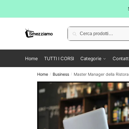
Skip
Skip
to
to
Cerca:
Cerca
navigation
content
Home
TUTTI I CORSI
Categorie
Contatt
Home
Business
Master Manager della Ristora
/
/