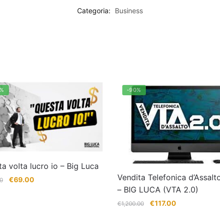
Categoria:
Business
6%
-90%
a volta lucro io – Big Luca
Vendita Telefonica d’Assalt
Il
Il
€
69.00
0
– BIG LUCA (VTA 2.0)
prezzo
prezzo
originale
attuale
Il
Il
€
117.00
€
1,200.00
era:
è:
prezzo
prezzo