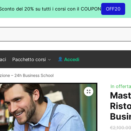
Sconto del 20% su tutti i corsi con il COUPON
OFF20
aci
Pacchetto corsi
Accedi
zione – 24h Business School
In offerta
Mast
Rist
Busi
€
2,100.0