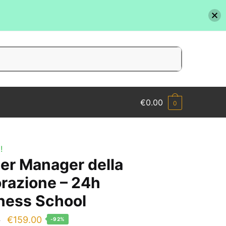
€
0.00
0
!
er Manager della
orazione – 24h
ness School
Il
Il
€
159.00
0
-92%