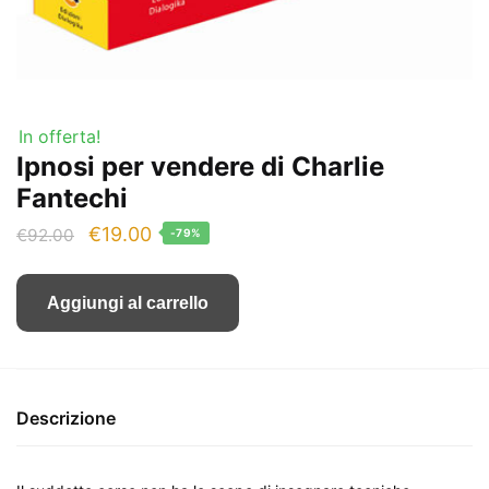
In offerta!
Ipnosi per vendere di Charlie
Fantechi
Il
Il
€
19.00
€
92.00
-79%
prezzo
prezzo
originale
attuale
Aggiungi al carrello
era:
è:
€92.00.
€19.00.
Descrizione