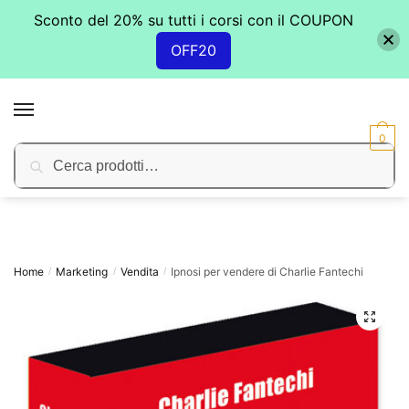
Sconto del 20% su tutti i corsi con il COUPON
OFF20
Skip
Skip
to
to
MENU
navigation
content
0
Cerca:
Cerca
Home
Marketing
Vendita
Ipnosi per vendere di Charlie Fantechi
/
/
/