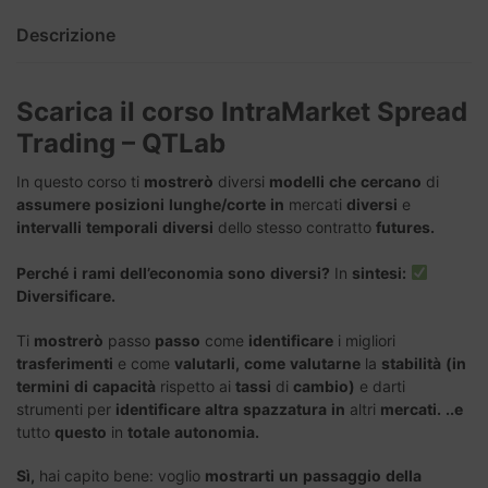
Descrizione
Scarica il corso IntraMarket Spread
Trading – QTLab
In questo corso ti
mostrerò
diversi
modelli
che
cercano
di
assumere
posizioni
lunghe/corte
in
mercati
diversi
e
intervalli
temporali
diversi
dello stesso contratto
futures.
Perché
i
rami
dell’economia
sono
diversi?
In
sintesi:
Diversificare.
Ti
mostrerò
passo
passo
come
identificare
i migliori
trasferimenti
e come
valutarli,
come
valutarne
la
stabilità
(in
termini
di
capacità
rispetto ai
tassi
di
cambio)
e darti
strumenti per
identificare
altra
spazzatura
in
altri
mercati.
..e
tutto
questo
in
totale
autonomia.
Sì,
hai capito bene: voglio
mostrarti
un
passaggio
della