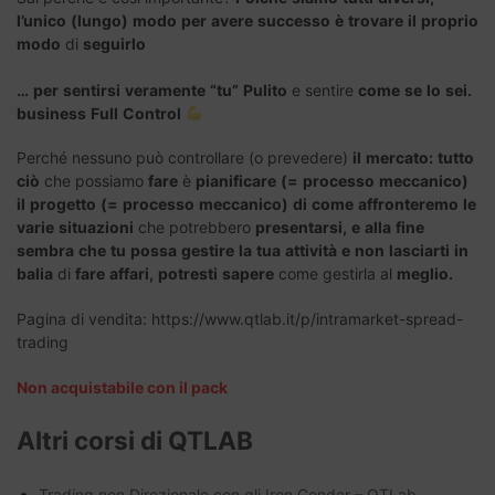
l’unico
(lungo)
modo
per
avere
successo
è
trovare
il
proprio
modo
di
seguirlo
…
per
sentirsi
veramente
“tu”
Pulito
e sentire
come
se
lo
sei.
business
Full
Control
Perché nessuno può controllare (o prevedere)
il
mercato:
tutto
ciò
che possiamo
fare
è
pianificare
(=
processo
meccanico)
il
progetto
(=
processo
meccanico)
di
come
affronteremo
le
varie
situazioni
che potrebbero
presentarsi,
e
alla
fine
sembra
che
tu
possa
gestire
la
tua
attività
e
non
lasciarti
in
balia
di
fare
affari,
potresti
sapere
come gestirla al
meglio.
Pagina di vendita: https://www.qtlab.it/p/intramarket-spread-
trading
Non acquistabile con il pack
Altri corsi di QTLAB
Trading non Direzionale con gli Iron Condor – QTLab