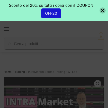
Sconto del 20% su tutti i corsi con il COUPON
OFF20
Skip
Skip
to
to
MENU
navigation
content
0
Cerca:
Cerca
Home
Trading
IntraMarket Spread Trading – QTLab
/
/