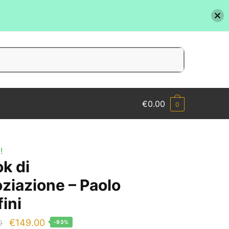
€
0.00
0
!
ok di
ziazione – Paolo
ini
Il
Il
€
149.00
0
-93%