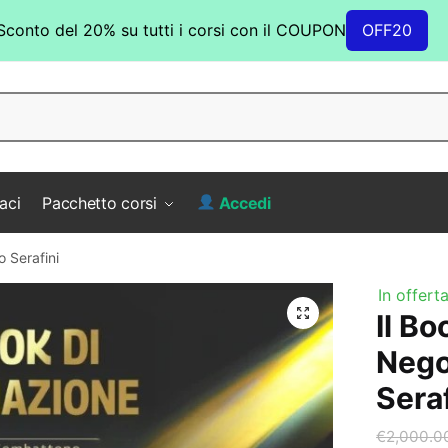
Sconto del 20% su tutti i corsi con il COUPON
OFF20
aci
Pacchetto corsi
Accedi
o Serafini
In offerta
Il Bo
Nego
Seraf
€
2,000.0