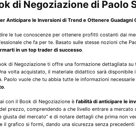
ook di Negoziazione di Paolo S
er Anticipare le Inversioni di Trend e Ottenere Guadagni C
ire le tue conoscenze per ottenere profitti costanti dai mer
essionale che fa per te. Basato sulle stesse nozioni che Paol
ormarti in un top trader di successo
.
Book di Negoziazione ti offre una formazione dettagliata su tu
 Una volta acquistato, il materiale didattico sarà disponibi
ta. Paolo vuole che tu abbia tutte le informazioni necessari
to
.
ai con il Book di Negoziazione è
l’abilità di anticipare le i
i del prezzo, comprendendo a che livello entrare a mercato c
e giusta del mercato” e di notare dettagli che prima non vede
 il grafico si formi, dando una sicurezza senza precedenti 