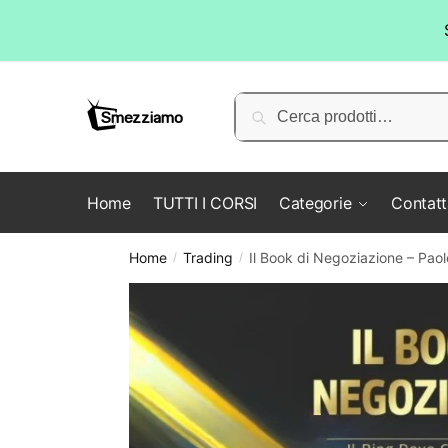
Skip
Skip
to
to
Cerca:
Cerca
navigation
content
Home
TUTTI I CORSI
Categorie
Contatt
Home
Trading
Il Book di Negoziazione – Paol
/
/