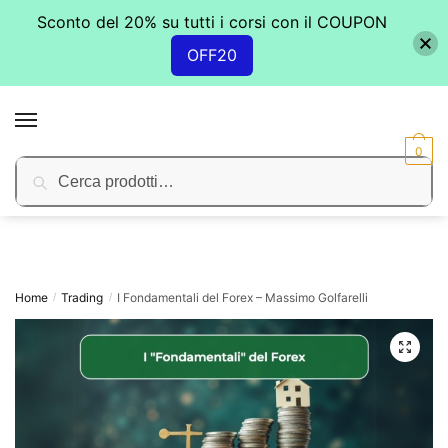
Sconto del 20% su tutti i corsi con il COUPON
OFF20
Skip
Skip
to
to
MENU
navigation
content
0
Cerca:
Cerca
Home
Trading
I Fondamentali del Forex – Massimo Golfarelli
/
/