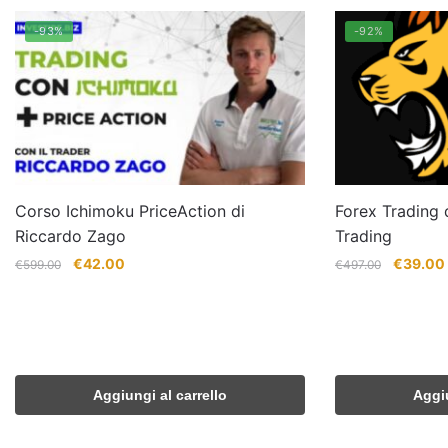
-93%
-92%
Corso Ichimoku PriceAction di
Forex Trading d
Riccardo Zago
Trading
Il
Il
Il
I
€
42.00
€
39.00
€
599.00
€
497.00
prezzo
prezzo
prezzo
originale
attuale
originale
era:
è:
era:
€599.00.
€42.00.
€497.00
Aggiungi al carrello
Aggiu