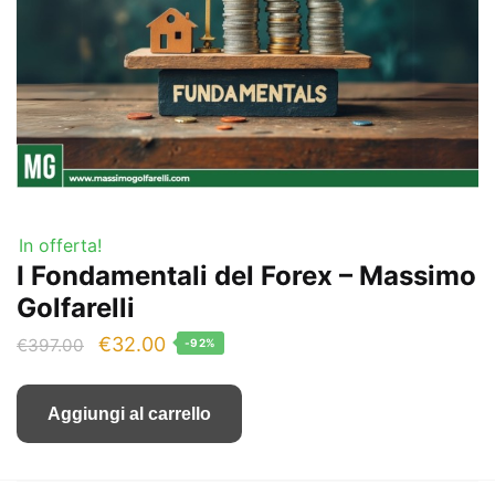
In offerta!
I Fondamentali del Forex – Massimo
Golfarelli
Il
Il
€
32.00
€
397.00
-92%
prezzo
prezzo
originale
attuale
Aggiungi al carrello
era:
è:
€397.00.
€32.00.