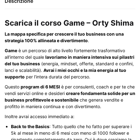
Descrizione
Scarica il corso Game – Orty Shima
La mappa specifica per crescere il tuo business con una
strategia 100% allineata e divertimento
.
Game
è un percorso di alto livello fortemente trasformativo
all’interno del quale
lavoriamo in maniera intensiva sui pilastri
del tuo business
(energia, mindset, offerte, standard e confini,
lanci e scalabilità).
Avrai i miei occhi e la mia energia al tuo
supporto
per l’intera durata del percorso.
Questo
program di 6 MESI
è per consulenti, coach e per te che
vendi servizi online e desideri
creare fondamenta solide per un
business profittevole e sostenibile
che genera vendite e
profitto in maniera continua e con divertimento.
Inoltre avrai accesso immediato a:
Back to the Basics
: Tutto quello che ho fatto per superare i
5k al mese in meno di 6 mesi con meno di 1000 follower e
ripartendo completamento da zero. Qui è dove creaiamo la