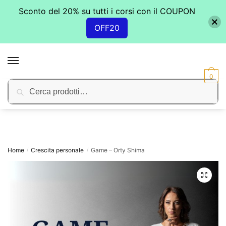
Sconto del 20% su tutti i corsi con il COUPON
OFF20
Skip
Skip
to
to
MENU
navigation
content
0
Cerca:
Cerca
Home
Crescita personale
Game – Orty Shima
/
/