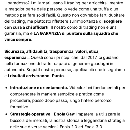
Il paradosso? I miliardari usano il trading per arricchirsi, mentre
la maggior parte delle persone lo vede come una truffa o un
metodo per fare soldi facili. Questo non dovrebbe farti dubitare
del trading, ma piuttosto riflettere sull’importanza di
scegliere
con cura a chi affidarti
. Il nostro corso di trading non è una
garanzia, ma è
LA GARANZIA di puntare sulla squadra che
vince sempre
.
Sicurezza, affidabilità, trasparenza, valori, etica,
esperienza…
Questi sono i principi che, dal 2017, ci guidano
nella formazione di trader capaci di generare guadagni in
autonomia. Segui il nostro percorso, applica ciò che insegniamo
e
i risultati arriveranno
.
Punto
.
Introduzione e orientamento
: Videolezioni fondamentali per
comprendere in maniera semplice e pratica come
procedere, passo dopo passo, lungo l’intero percorso
formativo.
Strastegie operative – Enola Gay
: Imparerai a utilizzare la
bussola dei mercati, la nostra storica e leggendaria strategia
nelle sue diverse versioni: Enola 2.0 ed Enola 3.0.