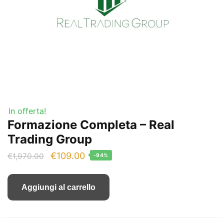
In offerta!
Formazione Completa – Real
Trading Group
Il
Il
€
109.00
€
1,970.00
-94%
prezzo
prezzo
originale
attuale
Aggiungi al carrello
era:
è:
€1,970.00.
€109.00.