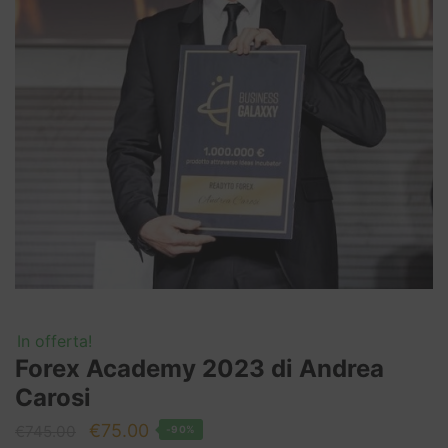
In offerta!
Forex Academy 2023 di Andrea
Carosi
Il
Il
€
75.00
€
745.00
-90%