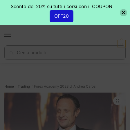
Sconto del 20% su tutti i corsi con il COUPON
OFF20
Skip
Skip
to
to
MENU
navigation
content
0
Cerca:
Cerca
Home
Trading
Forex Academy 2023 di Andrea Carosi
/
/