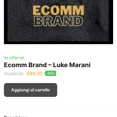
In offerta!
Ecomm Brand – Luke Marani
Il
Il
€
89.00
€
1,000.00
-91%
prezzo
prezzo
originale
attuale
Aggiungi al carrello
era:
è:
€1,000.00.
€89.00.