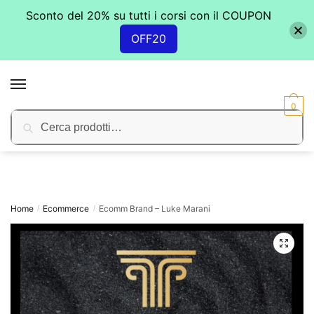
Sconto del 20% su tutti i corsi con il COUPON
OFF20
Skip
Skip
to
to
MENU
navigation
content
0
Cerca:
Cerca
Home
Ecommerce
Ecomm Brand – Luke Marani
/
/