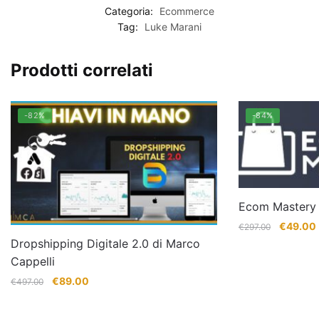
Categoria:
Ecommerce
Tag:
Luke Marani
Prodotti correlati
-82%
-84%
Ecom Mastery 
Il
I
€
49.00
€
297.00
prezzo
Dropshipping Digitale 2.0 di Marco
originale
Cappelli
era:
Il
Il
€
89.00
€
497.00
€297.00
prezzo
prezzo
originale
attuale