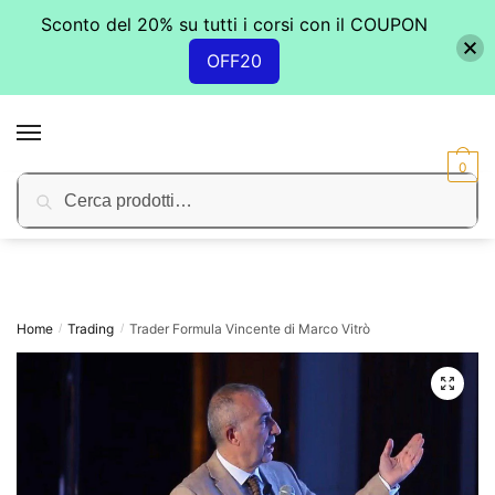
Sconto del 20% su tutti i corsi con il COUPON
OFF20
Skip
Skip
to
to
MENU
navigation
content
0
Cerca:
Cerca
Home
Trading
Trader Formula Vincente di Marco Vitrò
/
/