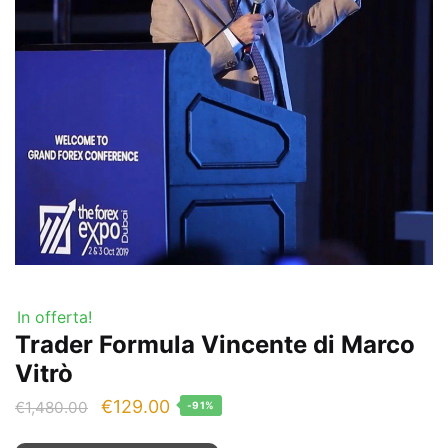
In offerta!
Trader Formula Vincente di Marco
Vitrò
Il
Il
€
129.00
€
1,480.00
-91%
prezzo
prezzo