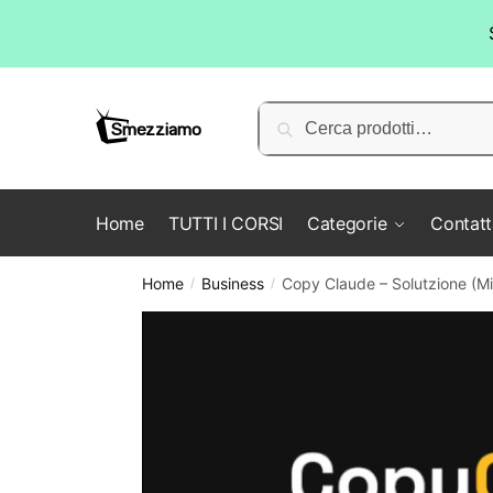
Skip
Skip
to
to
Cerca:
Cerca
navigation
content
Home
TUTTI I CORSI
Categorie
Contatt
Home
Business
Copy Claude – Solutzione (Mic
/
/