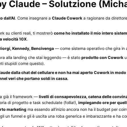
py Claude – Solutzione (Micha
o dall’AI
. Come insegnare a
Claude Cowork
a ragionare da direttor
 su clienti reali, ti mostrerò
come ho installato il mio intero sist
a velocità 10X
.
Giorgi, Kennedy, Bencivenga
— come sistema operativo che gira in a
opra alla landing che stai leggendo — è stato
prodotto con Cowork
u
enti stupidi come questo).
de dalla chat del cellulare e non ha mai aperto Cowork in modo pr
nel veri che portano soldi in cassa.
ha già il framework —
livelli di consapevolezza, catena delle convi
ria di progetto e task schedulate (follia!),
impiegando ore per quell
arto marketing
ma essendo all’inizio ancora non ha il budget per coin
gli un funnel e gli è uscita una roba generica e imbarazzante e ha co