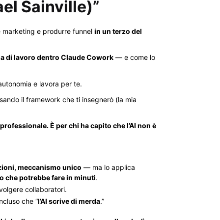
el Sainville)”
e marketing e produrre funnel
in un terzo del
ema di lavoro dentro Claude Cowork
— e come lo
utonomia e lavora per te.
sando il framework che ti insegnerò (la mia
ofessionale. È per chi ha capito che l’AI non è
nzioni, meccanismo unico
— ma lo applica
o che potrebbe fare in minuti
.
volgere collaboratori.
ncluso che “
l’AI scrive di merda
.”