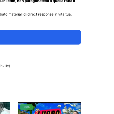
 LinkedIn, non paragonatemi a quella roba lì
ato materiali di direct response in vita tua,
nville)
-90%