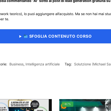
oba commentando “AI” sotto ai post di lead generation gratuita su
ework teorico), lo puoi aggiungere all’acquisto. Ma se non hai mai studi
er te.
SFOGLIA CONTENUTO CORSO
orie:
Business
,
Intelligenza artificiale
Tag:
Solutzione (Michael Sai
-87%