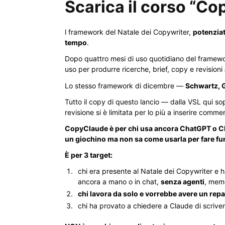
Scarica il corso “Co
l framework del Natale dei Copywriter,
potenziat
tempo
.
Dopo quattro mesi di uso quotidiano del framework
uso per produrre ricerche, brief, copy e revisioni
Lo stesso framework di dicembre —
Schwartz, 
Tutto il copy di questo lancio — dalla VSL qui s
revisione si è limitata per lo più a inserire comm
CopyClaude è per chi usa ancora ChatGPT o Clau
un giochino ma non sa come usarla per fare fun
È per 3 target:
chi era presente al Natale dei Copywriter e 
ancora a mano o in chat,
senza agenti
, memo
chi lavora da solo e vorrebbe avere un rep
chi ha provato a chiedere a Claude di scriver