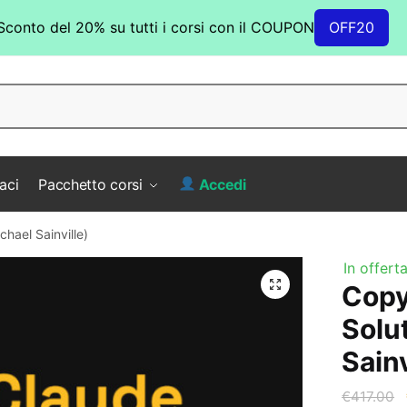
Sconto del 20% su tutti i corsi con il COUPON
OFF20
aci
Pacchetto corsi
Accedi
hael Sainville)
In offerta
Copy
Solu
Sainv
€
417.00