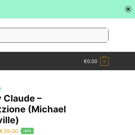
€
0.00
0
!
 Claude –
tzione (Michael
ille)
Il
Il
€
39.00
-91%