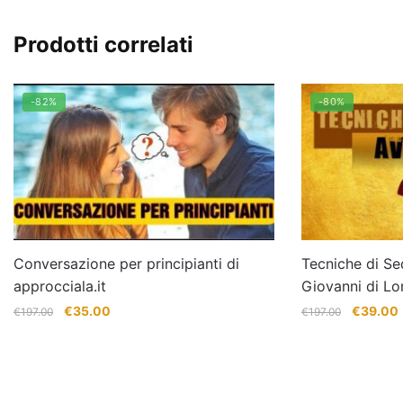
Prodotti correlati
-82%
-80%
Conversazione per principianti di
Tecniche di Se
approcciala.it
Giovanni di Lo
Il
Il
Il
I
€
35.00
€
39.00
€
197.00
€
197.00
prezzo
prezzo
prezzo
originale
attuale
originale
era:
è:
era:
è
€197.00.
€35.00.
€197.00.