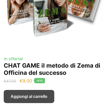
In offerta!
CHAT GAME il metodo di Zema di
Officina del successo
Il
Il
€
9.00
€
47.00
-81%
prezzo
prezzo
originale
attuale
Aggiungi al carrello
era:
è:
€47.00.
€9.00.