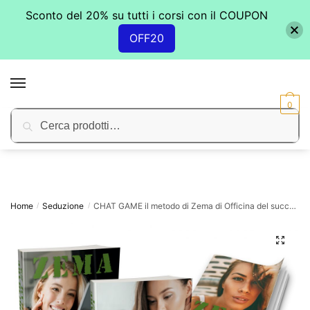
Sconto del 20% su tutti i corsi con il COUPON
OFF20
Skip
Skip
to
to
MENU
navigation
content
0
Cerca:
Cerca
Home
Seduzione
CHAT GAME il metodo di Zema di Officina del successo
/
/