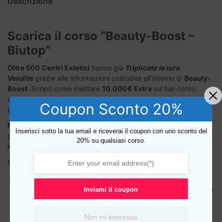
Descrizione
Scarica il corso “Beauty-Boost –
Biutop”
Oltre 500 Centri Estetici
hanno già
Triplicato le loro
Vendite
grazie alle informazioni custodite all’interno di
Beauty-
Boost
. Scopri come iniettare
10.000€ Extra
sul tuo conto
corrente
in soli 6 mesi
senza dover lavorare una singola ora in
Coupon Sconto 20%
più!
Massimizza i tuoi Guadagni
e rivoluziona il tuo centro estetico
Inserisci sotto la tua email e riceverai il coupon con uno sconto del
potenziando vendite e gestione aziendale lavorando
con
20% su qualsiasi corso.
intelligenza e non con fatica
.
Ecco cosa scoprirai all’interno di
Beauty-Boost
:
Le 10 strategie d’oro
per trasformare ogni consulto in una
vendita: evita i più comuni errori di vendita che costano caro
Inviami il coupon
ai centri estetici e impara a convertire i tuoi incontri in
profitto puro.
Non mi interessa
L’arte di
duplicare il tuo incasso mensile
senza aumentare