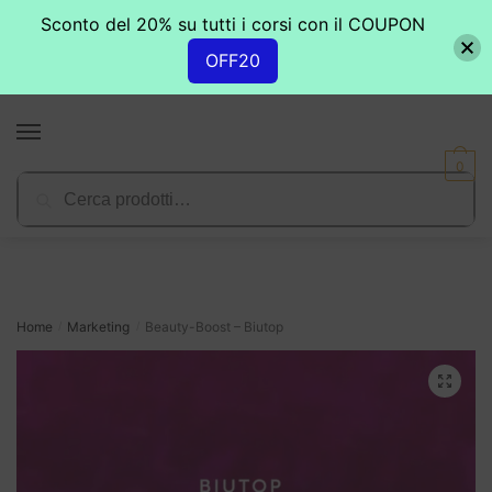
Sconto del 20% su tutti i corsi con il COUPON
OFF20
Skip
Skip
to
to
MENU
navigation
content
0
Cerca:
Cerca
Home
Marketing
Beauty-Boost – Biutop
/
/