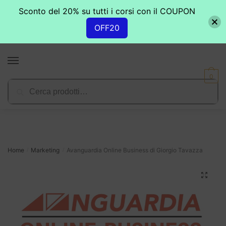
Sconto del 20% su tutti i corsi con il COUPON
OFF20
Skip
Skip
to
to
MENU
navigation
content
0
Cerca:
Cerca
Home
Marketing
Avanguardia Online Business di Giorgio Tavazza
/
/