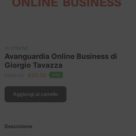
In offerta!
Avanguardia Online Business di
Giorgio Tavazza
Il
Il
€
69.00
€
999.00
-93%
prezzo
prezzo
originale
attuale
Aggiungi al carrello
era:
è:
€999.00.
€69.00.
Descrizione