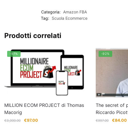
Categoria:
Amazon FBA
Tag:
Scuola Ecommerce
Prodotti correlati
-97%
-92%
MILLION ECOM PROJECT di Thomas
The secret of p
Macorig
Riccardo Picot
Il
Il
Il
I
€
97.00
€
84.00
€
3,000.00
€
997.00
prezzo
prezzo
prezzo