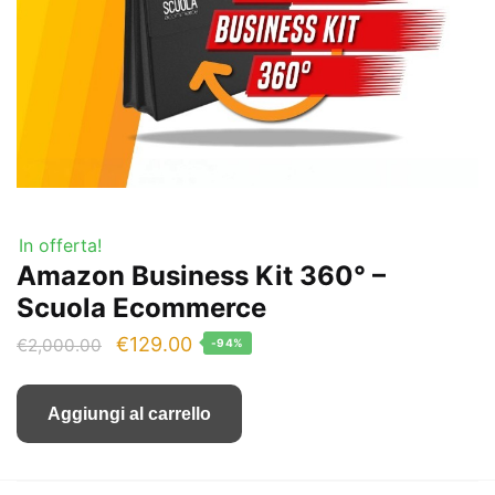
In offerta!
Amazon Business Kit 360° –
Scuola Ecommerce
Il
Il
€
129.00
€
2,000.00
-94%
prezzo
prezzo
originale
attuale
Aggiungi al carrello
era:
è:
€2,000.00.
€129.00.