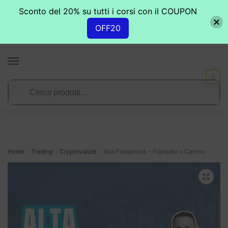
Sconto del 20% su tutti i corsi con il COUPON
OFF20
Skip
Skip
to
to
MENU
navigation
content
0
Cerca:
Cerca
Home
Trading
Cryptovalute
Alta Frequenza – Francesco Carrino
/
/
/