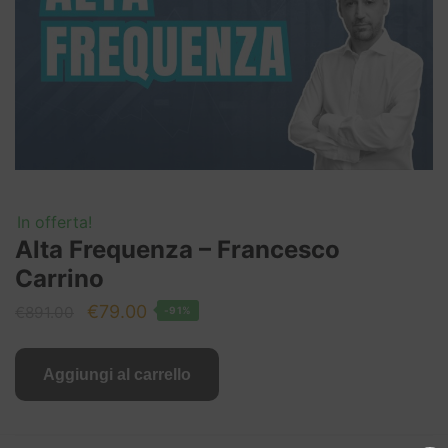
In offerta!
Alta Frequenza – Francesco
Carrino
Il
Il
€
79.00
€
891.00
-91%
prezzo
prezzo
originale
attuale
Aggiungi al carrello
era:
è:
€891.00.
€79.00.