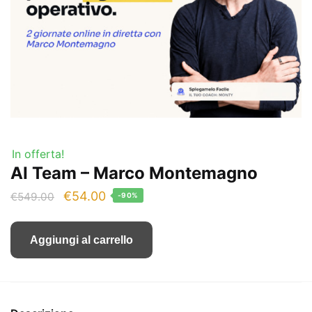
In offerta!
AI Team – Marco Montemagno
Il
Il
€
54.00
€
549.00
-90%
prezzo
prezzo
originale
attuale
Aggiungi al carrello
era:
è:
€549.00.
€54.00.