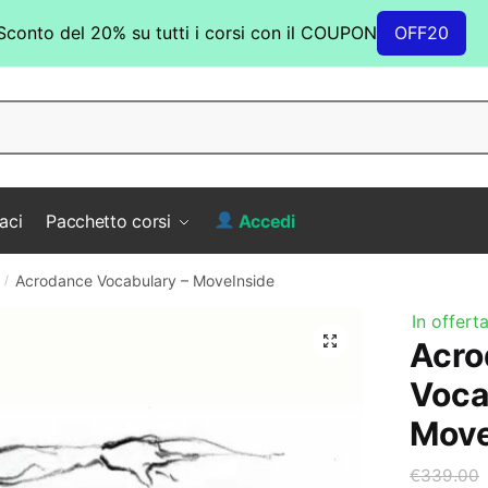
Sconto del 20% su tutti i corsi con il COUPON
OFF20
aci
Pacchetto corsi
Accedi
Acrodance Vocabulary – MoveInside
/
In offerta
Acro
Voca
Move
€
339.00