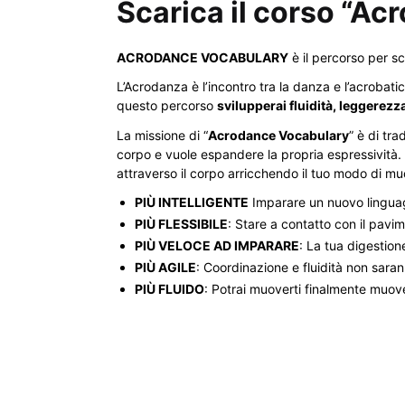
Scarica il corso “A
ACRODANCE VOCABULARY
è il percorso per sc
L’Acrodanza è l’incontro tra la danza e l’acrobat
questo percorso
svilupperai fluidità, leggerez
La missione di “
Acrodance Vocabulary
” è di tr
corpo e vuole espandere la propria espressività.
attraverso il corpo arricchendo il tuo modo di mu
PIÙ INTELLIGENTE
Imparare un nuovo linguagg
PIÙ FLESSIBILE
: Stare a contatto con il pavi
PIÙ VELOCE AD IMPARARE
: La tua digestion
PIÙ AGILE
: Coordinazione e fluidità non sara
PIÙ FLUIDO
: Potrai muoverti finalmente muove