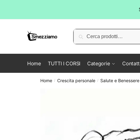
Skip
Skip
to
to
Cerca:
Cerca
navigation
content
Home
TUTTI I CORSI
Categorie
Contatt
Home
Crescita personale
Salute e Benessere
/
/