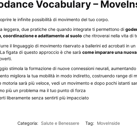
crodance Vocabulary – MoveIn
oprire le infinite possibilità di movimento del tuo corpo.
ica leggera, due pratiche che quando integrate ti permettono di
goder
za, coordinazione e adattamento al suolo
che ritroverai nella vita di t
adurre il linguaggio di movimento riservato a ballerini ed acrobati in 
 La figata di questo approccio è che sarà
come imparare una nuova
overti.
io stimola la formazione di nuove connessioni neurali, aumentando l
mento migliora la tua mobilità in modo indiretto, costruendo range di 
e motoria sarà più veloce, vedi un movimento e dopo pochi istanti sara
nno più un problema ma il tuo punto di forza
rti liberamente senza sentirti più impacciato
Categoria:
Salute e Benessere
Tag:
MoveInside