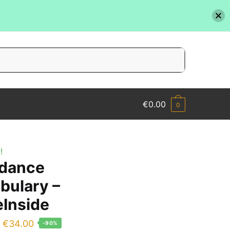
€
0.00
0
!
dance
bulary –
Inside
Il
Il
€
34.00
-90%