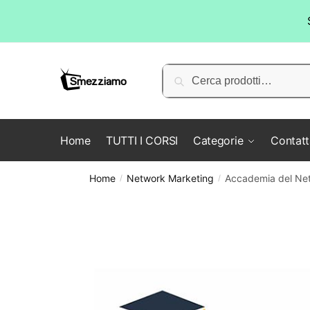
Skip
Skip
to
to
Cerca:
Cerca
navigation
content
Home
TUTTI I CORSI
Categorie
Contatt
Home
Network Marketing
Accademia del Net
/
/