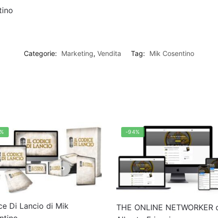
tino
Categorie:
Marketing
,
Vendita
Tag:
Mik Cosentino
8%
-94%
e Di Lancio di Mik
THE ONLINE NETWORKER d
ntino