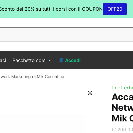
Sconto del 20% su tutti i corsi con il COUPON
OFF20
aci
Pacchetto corsi
Accedi
work Marketing di Mik Cosentino
In offerta
Acca
Netw
Mik 
€
1,200.0