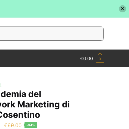
€
0.00
0
!
demia del
ork Marketing di
Cosentino
Il
Il
€
69.00
0
-94%