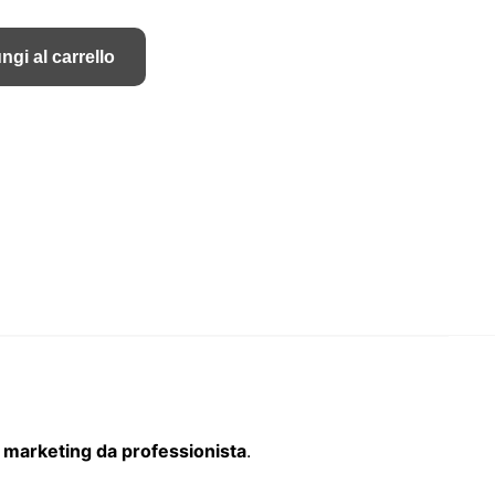
prezzo
prezzo
originale
attuale
ngi al carrello
era:
è:
€1,200.00.
€69.00.
marketing da professionista
.