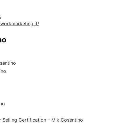
c
workmarketing.it/
no
sentino
ino
ino
 Selling Certification – Mik Cosentino